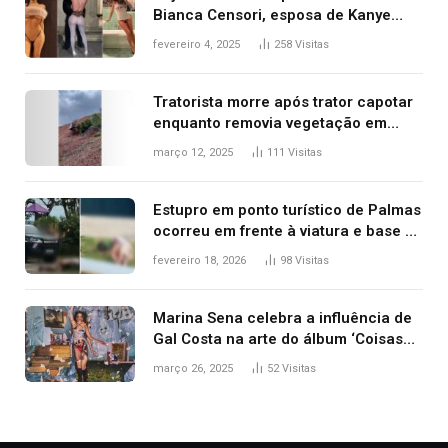
Bianca Censori, esposa de Kanye
West que apareceu nua no Grammy
fevereiro 4, 2025
258
Visitas
2025
Tratorista morre após trator capotar
enquanto removia vegetação em
ribanceira de rodovia
março 12, 2025
111
Visitas
Estupro em ponto turístico de Palmas
ocorreu em frente à viatura e base de
segurança; polícia investiga
fevereiro 18, 2026
98
Visitas
Marina Sena celebra a influência de
Gal Costa na arte do álbum ‘Coisas
naturais’
março 26, 2025
52
Visitas