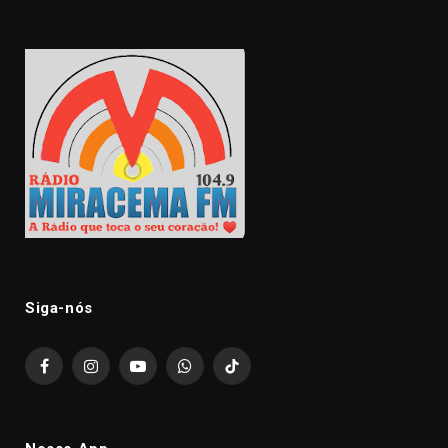
Siga-nós
Facebook
Instagram
YouTube
WhatsApp
TikTok