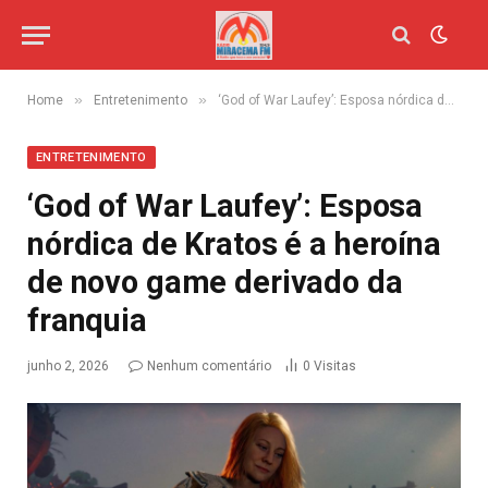
»
»
Home
Entretenimento
‘God of War Laufey’: Esposa nórdica de Kratos é a heroína de novo game derivado da franquia
ENTRETENIMENTO
‘God of War Laufey’: Esposa
nórdica de Kratos é a heroína
de novo game derivado da
franquia
junho 2, 2026
Nenhum comentário
0
Visitas