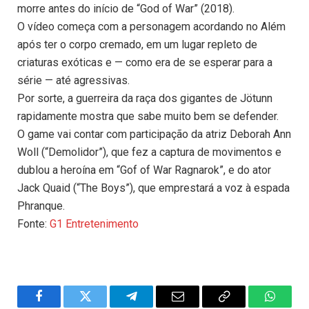
morre antes do início de “God of War” (2018).
O vídeo começa com a personagem acordando no Além
após ter o corpo cremado, em um lugar repleto de
criaturas exóticas e — como era de se esperar para a
série — até agressivas.
Por sorte, a guerreira da raça dos gigantes de Jötunn
rapidamente mostra que sabe muito bem se defender.
O game vai contar com participação da atriz Deborah Ann
Woll (“Demolidor”), que fez a captura de movimentos e
dublou a heroína em “Gof of War Ragnarok”, e do ator
Jack Quaid (“The Boys”), que emprestará a voz à espada
Phranque.
Fonte:
G1 Entretenimento
Facebook
Twitter
Telegram
Email
Copy
WhatsA