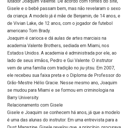
lutador Joaquim Valente. De acordo com fontes do site,
Gisele e o bebê passam bem, mas não revelaram o sexo
da criança. A modelo já é mãe de Benjamin, de 14 anos, e
de Vivian Lake, de 12 anos, com o jogador de futebol
americano Tom Brady.
Joaquim é carioca e dá aulas de artes marciais na
academia Valente Brothers, sediada em Miami, nos
Estados Unidos. A academia é administrada por ele, ao
lado de seus irmãos, Pedro e Gui Valente. O instrutor
vem de uma família com tradição no jiu-jitsu. Em 2007,
ele recebeu sua faixa preta e o Diploma de Professor do
Grão-Mestre Hélio Gracie. Nesse mesmo ano, Joaquim
se mudou para Miami e se formou em criminologia na
Barry University.
Relacionamento com Gisele
Gisele e Joaquim se conhecem há anos, já que a modelo
é uma das alunas do instrutor. Em uma entrevista para a
Dust Magazine, Gisele revelou que, a princípio, procurava