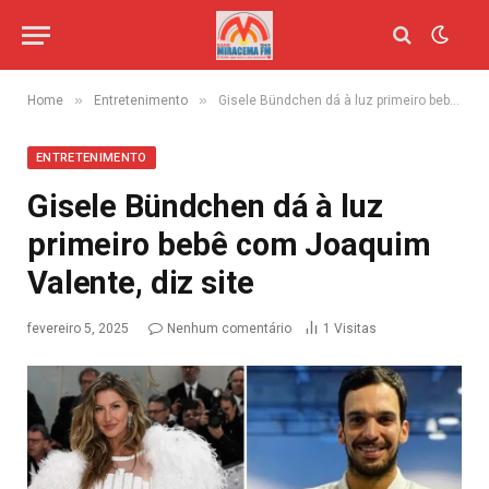
»
»
Home
Entretenimento
Gisele Bündchen dá à luz primeiro bebê com Joaquim Valente, diz site
ENTRETENIMENTO
Gisele Bündchen dá à luz
primeiro bebê com Joaquim
Valente, diz site
fevereiro 5, 2025
Nenhum comentário
1
Visitas