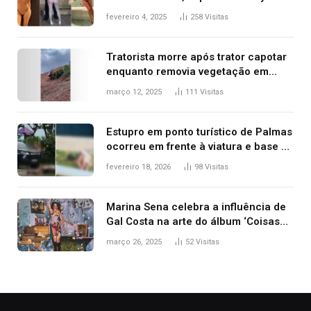
West que apareceu nua no Grammy
fevereiro 4, 2025
258
Visitas
2025
Tratorista morre após trator capotar
enquanto removia vegetação em
ribanceira de rodovia
março 12, 2025
111
Visitas
Estupro em ponto turístico de Palmas
ocorreu em frente à viatura e base de
segurança; polícia investiga
fevereiro 18, 2026
98
Visitas
Marina Sena celebra a influência de
Gal Costa na arte do álbum ‘Coisas
naturais’
março 26, 2025
52
Visitas