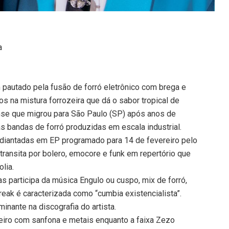
a
 pautado pela fusão de forró eletrônico com brega e
s na mistura forrozeira que dá o sabor tropical de
ense que migrou para São Paulo (SP) após anos de
s bandas de forró produzidas em escala industrial.
 adiantadas em EP programado para 14 de fevereiro pelo
ransita por bolero, emocore e funk em repertório que
lia.
s participa da música Engulo ou cuspo, mix de forró,
reak é caracterizada como “cumbia existencialista”.
inante na discografia do artista.
eiro com sanfona e metais enquanto a faixa Zezo