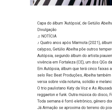
Capa do álbum ‘Autópsia’, de Getúlio Abelh
Divulgação
♫ NOTÍCIA
♪ Quatro anos após Marmota (2021), álbum
calypso, Getúlio Abelha põe outros tempero
Autópsia, segundo álbum do artista piaui
vivência em Fortaleza (CE), um dos QGs da
Em Autópsia, álbum que terá cinco faixas
selo Rec Beat Produções, Abelha também t
versa sobre vida noturna, solidão e melanco
O trio paulistano Katy da Voz e As Abusada
reggaeton e funk. Outra música do disco, F
Toda semana é forró eletrônico, gênero dom
Já Armação se aproxima do terreno do pis