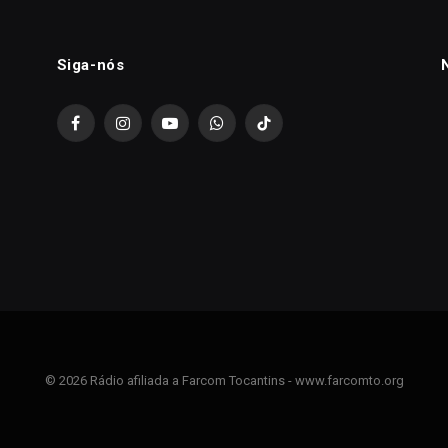
Siga-nós
Facebook
Instagram
YouTube
WhatsApp
TikTok
© 2026 Rádio afiliada a Farcom Tocantins - www.farcomto.org