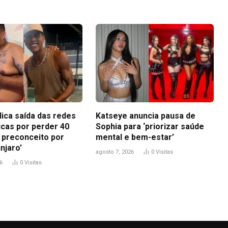
lica saída das redes
Katseye anuncia pausa de
icas por perder 40
Sophia para ‘priorizar saúde
i preconceito por
mental e bem-estar’
njaro’
agosto 7, 2026
0
Visitas
6
0
Visitas