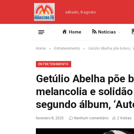
sábado, 8 agosto
Home
Notícias
»
»
Home
Entretenimento
Getúlio Abelha põe bolero, 
ENTRETENIMENTO
Getúlio Abelha põe b
melancolia e solidão
segundo álbum, ‘Aut
fevereiro 8, 2025
Nenhum comentário
2
Visitas