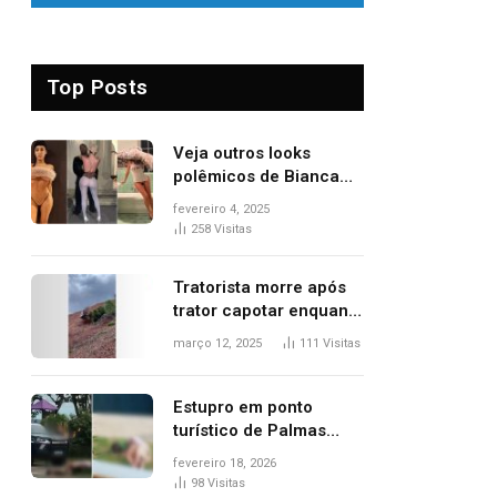
Top Posts
Veja outros looks
polêmicos de Bianca
Censori, esposa de
fevereiro 4, 2025
Kanye West que
258
Visitas
apareceu nua no
Grammy 2025
Tratorista morre após
trator capotar enquanto
removia vegetação em
março 12, 2025
111
Visitas
ribanceira de rodovia
Estupro em ponto
turístico de Palmas
ocorreu em frente à
fevereiro 18, 2026
viatura e base de
98
Visitas