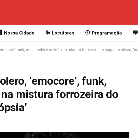
Nossa Cidade
Locutores
Programação
‘emocore’, funk, melancolia e solidão na mistura forrozeira do segundo álbum, ‘Au
olero, ‘emocore’, funk,
 na mistura forrozeira do
ópsia’