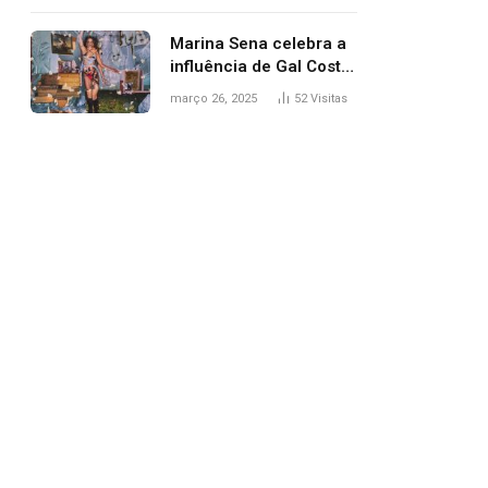
segurança; polícia
investiga
Marina Sena celebra a
influência de Gal Costa
na arte do álbum
março 26, 2025
52
Visitas
‘Coisas naturais’