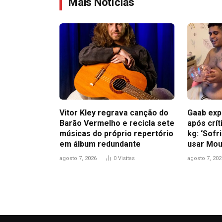
Mais Notícias
Vitor Kley regrava canção do
Gaab exp
Barão Vermelho e recicla sete
após crít
músicas do próprio repertório
kg: ‘Sofr
em álbum redundante
usar Mou
agosto 7, 2026
0
Visitas
agosto 7, 202