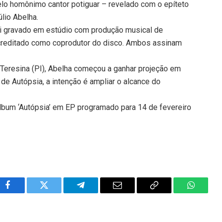
a pelo homônimo cantor potiguar – revelado com o epíteto
lio Abelha.
oi gravado em estúdio com produção musical de
 creditado como coprodutor do disco. Ambos assinam
 Teresina (PI), Abelha começou a ganhar projeção em
e Autópsia, a intenção é ampliar o alcance do
álbum ‘Autópsia’ em EP programado para 14 de fevereiro
Facebook
Twitter
Telegram
Email
Copy
WhatsA
Link