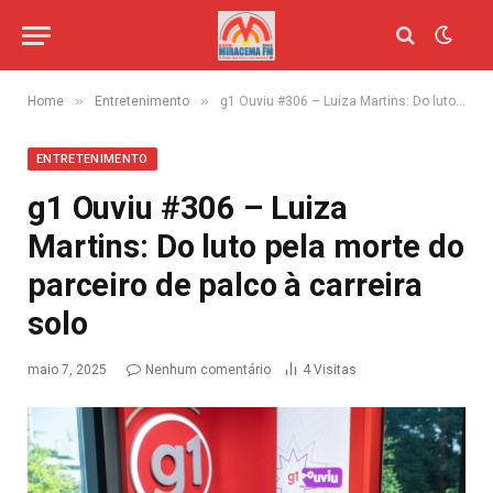
»
»
Home
Entretenimento
g1 Ouviu #306 – Luiza Martins: Do luto pela morte do parceiro de palco à carreira solo
ENTRETENIMENTO
g1 Ouviu #306 – Luiza
Martins: Do luto pela morte do
parceiro de palco à carreira
solo
maio 7, 2025
Nenhum comentário
4
Visitas