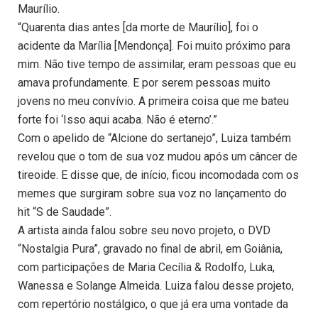
Maurílio.
“Quarenta dias antes [da morte de Maurílio], foi o
acidente da Marília [Mendonça]. Foi muito próximo para
mim. Não tive tempo de assimilar, eram pessoas que eu
amava profundamente. E por serem pessoas muito
jovens no meu convívio. A primeira coisa que me bateu
forte foi ‘Isso aqui acaba. Não é eterno’.”
Com o apelido de “Alcione do sertanejo”, Luiza também
revelou que o tom de sua voz mudou após um câncer de
tireoide. E disse que, de início, ficou incomodada com os
memes que surgiram sobre sua voz no lançamento do
hit “S de Saudade”.
A artista ainda falou sobre seu novo projeto, o DVD
“Nostalgia Pura”, gravado no final de abril, em Goiânia,
com participações de Maria Cecília & Rodolfo, Luka,
Wanessa e Solange Almeida. Luiza falou desse projeto,
com repertório nostálgico, o que já era uma vontade da