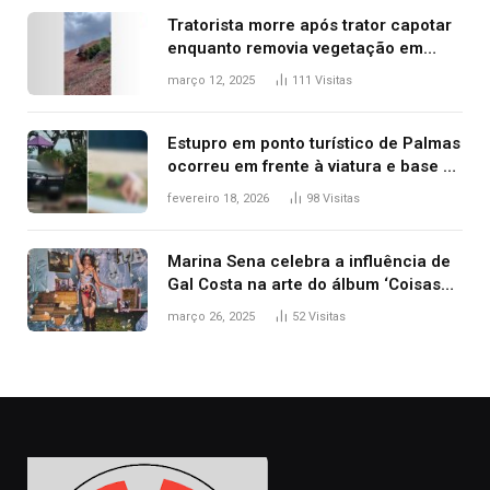
Tratorista morre após trator capotar
enquanto removia vegetação em
ribanceira de rodovia
março 12, 2025
111
Visitas
Estupro em ponto turístico de Palmas
ocorreu em frente à viatura e base de
segurança; polícia investiga
fevereiro 18, 2026
98
Visitas
Marina Sena celebra a influência de
Gal Costa na arte do álbum ‘Coisas
naturais’
março 26, 2025
52
Visitas