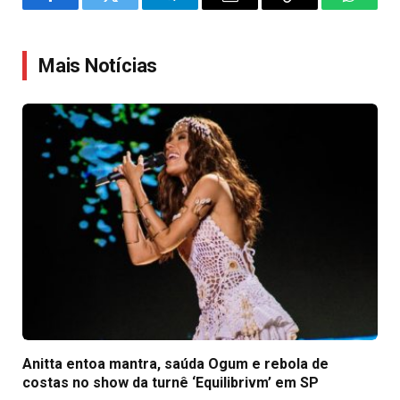
Facebook
Twitter
Telegram
Email
Copy
WhatsA
Link
Mais Notícias
Anitta entoa mantra, saúda Ogum e rebola de
costas no show da turnê ‘Equilibrivm’ em SP