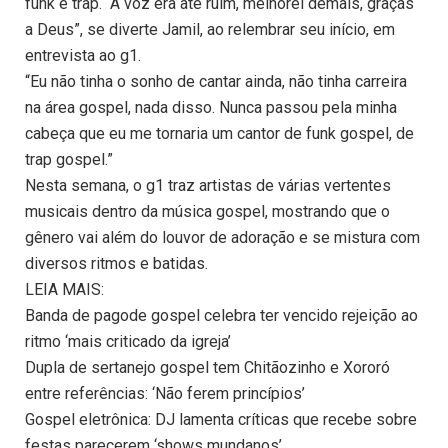
funk e trap. “A voz era até ruim, melhorei demais, graças
a Deus”, se diverte Jamil, ao relembrar seu início, em
entrevista ao g1.
“Eu não tinha o sonho de cantar ainda, não tinha carreira
na área gospel, nada disso. Nunca passou pela minha
cabeça que eu me tornaria um cantor de funk gospel, de
trap gospel.”
Nesta semana, o g1 traz artistas de várias vertentes
musicais dentro da música gospel, mostrando que o
gênero vai além do louvor de adoração e se mistura com
diversos ritmos e batidas.
LEIA MAIS:
Banda de pagode gospel celebra ter vencido rejeição ao
ritmo ‘mais criticado da igreja’
Dupla de sertanejo gospel tem Chitãozinho e Xororó
entre referências: ‘Não ferem princípios’
Gospel eletrônica: DJ lamenta críticas que recebe sobre
festas parecerem ‘shows mundanos’