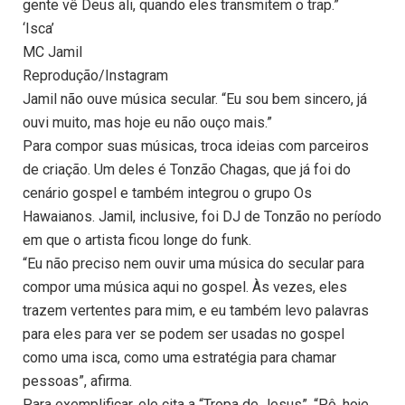
gente vê Deus ali, quando eles transmitem o trap.”
‘Isca’
MC Jamil
Reprodução/Instagram
Jamil não ouve música secular. “Eu sou bem sincero, já
ouvi muito, mas hoje eu não ouço mais.”
Para compor suas músicas, troca ideias com parceiros
de criação. Um deles é Tonzão Chagas, que já foi do
cenário gospel e também integrou o grupo Os
Hawaianos. Jamil, inclusive, foi DJ de Tonzão no período
em que o artista ficou longe do funk.
“Eu não preciso nem ouvir uma música do secular para
compor uma música aqui no gospel. Às vezes, eles
trazem vertentes para mim, e eu também levo palavras
para eles para ver se podem ser usadas no gospel
como uma isca, como uma estratégia para chamar
pessoas”, afirma.
Para exemplificar, ele cita a “Tropa de Jesus”. “Pô, hoje