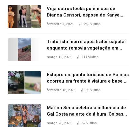
Veja outros looks polêmicos de
Bianca Censori, esposa de Kanye
West que apareceu nua no Grammy
fevereiro 4, 2025
259
Visitas
2025
Tratorista morre após trator capotar
enquanto removia vegetação em
ribanceira de rodovia
março 12, 2025
111
Visitas
Estupro em ponto turístico de Palmas
ocorreu em frente à viatura e base de
segurança; polícia investiga
fevereiro 18, 2026
98
Visitas
Marina Sena celebra a influência de
Gal Costa na arte do álbum ‘Coisas
naturais’
março 26, 2025
52
Visitas