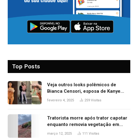
Top Posts
Veja outros looks polêmicos de
Bianca Censori, esposa de Kanye
West que apareceu nua no Grammy
fevereiro 4, 2025
259
Visitas
2025
Tratorista morre após trator capotar
enquanto removia vegetação em
ribanceira de rodovia
março 12, 2025
111
Visitas