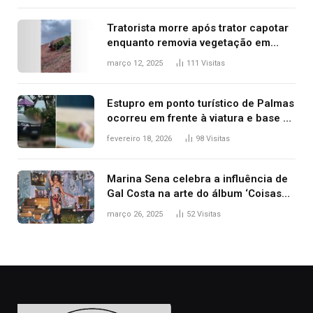
Tratorista morre após trator capotar
enquanto removia vegetação em
ribanceira de rodovia
março 12, 2025
111
Visitas
Estupro em ponto turístico de Palmas
ocorreu em frente à viatura e base de
segurança; polícia investiga
fevereiro 18, 2026
98
Visitas
Marina Sena celebra a influência de
Gal Costa na arte do álbum ‘Coisas
naturais’
março 26, 2025
52
Visitas