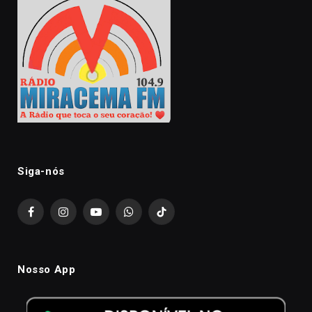
Siga-nós
Facebook
Instagram
YouTube
WhatsApp
TikTok
Nosso App