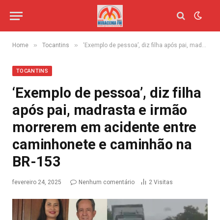
»
»
Home
Tocantins
‘Exemplo de pessoa’, diz filha após pai, madrasta e irmão morrerem em acidente entre caminhonete e caminhão na BR-153
TOCANTINS
‘Exemplo de pessoa’, diz filha
após pai, madrasta e irmão
morrerem em acidente entre
caminhonete e caminhão na
BR-153
fevereiro 24, 2025
Nenhum comentário
2
Visitas