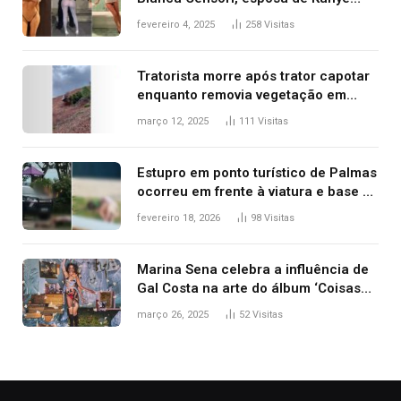
West que apareceu nua no Grammy
fevereiro 4, 2025
258
Visitas
2025
Tratorista morre após trator capotar
enquanto removia vegetação em
ribanceira de rodovia
março 12, 2025
111
Visitas
Estupro em ponto turístico de Palmas
ocorreu em frente à viatura e base de
segurança; polícia investiga
fevereiro 18, 2026
98
Visitas
Marina Sena celebra a influência de
Gal Costa na arte do álbum ‘Coisas
naturais’
março 26, 2025
52
Visitas