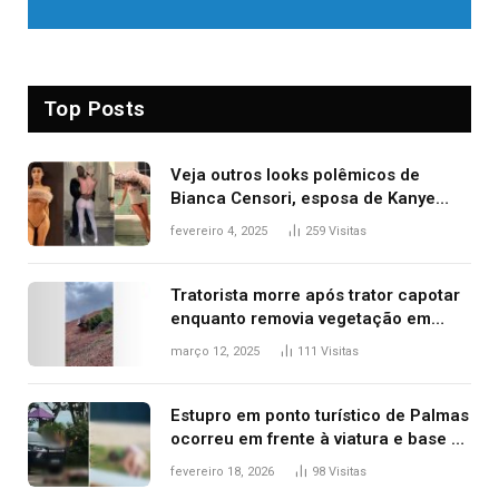
Top Posts
Veja outros looks polêmicos de
Bianca Censori, esposa de Kanye
West que apareceu nua no Grammy
fevereiro 4, 2025
259
Visitas
2025
Tratorista morre após trator capotar
enquanto removia vegetação em
ribanceira de rodovia
março 12, 2025
111
Visitas
Estupro em ponto turístico de Palmas
ocorreu em frente à viatura e base de
segurança; polícia investiga
fevereiro 18, 2026
98
Visitas