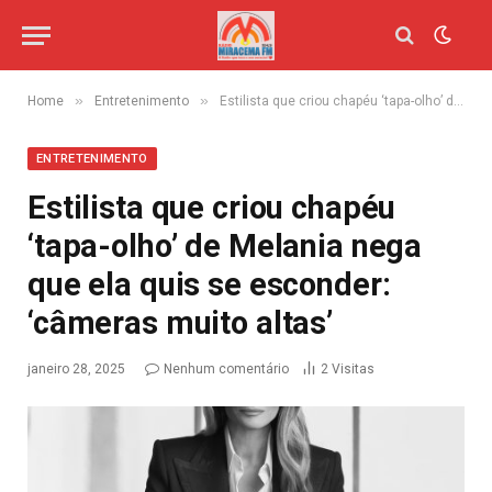
»
»
Home
Entretenimento
Estilista que criou chapéu ‘tapa-olho’ de Melania nega que ela quis se esconder: ‘câmeras muito altas’
ENTRETENIMENTO
Estilista que criou chapéu
‘tapa-olho’ de Melania nega
que ela quis se esconder:
‘câmeras muito altas’
janeiro 28, 2025
Nenhum comentário
2
Visitas