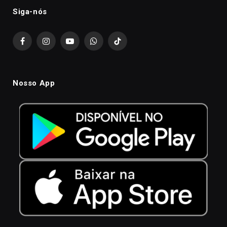
Siga-nós
Facebook
Instagram
YouTube
WhatsApp
TikTok
Nosso App