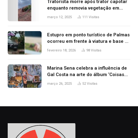
Tratorista morre após trator capotar
enquanto removia vegetação em
ribanceira de rodovia
março 12, 2025
111
Visitas
Estupro em ponto turístico de Palmas
ocorreu em frente à viatura e base de
segurança; polícia investiga
fevereiro 18, 2026
98
Visitas
Marina Sena celebra a influência de
Gal Costa na arte do álbum ‘Coisas
naturais’
março 26, 2025
52
Visitas