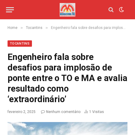
»
»
Home
Tocantins
Engenheiro fala sobre desafios para implosão de ponte entre o TO e MA e avalia resultado como ‘extraordinário’
TOCANTINS
Engenheiro fala sobre
desafios para implosão de
ponte entre o TO e MA e avalia
resultado como
‘extraordinário’
fevereiro 2, 2025
Nenhum comentário
1
Visitas