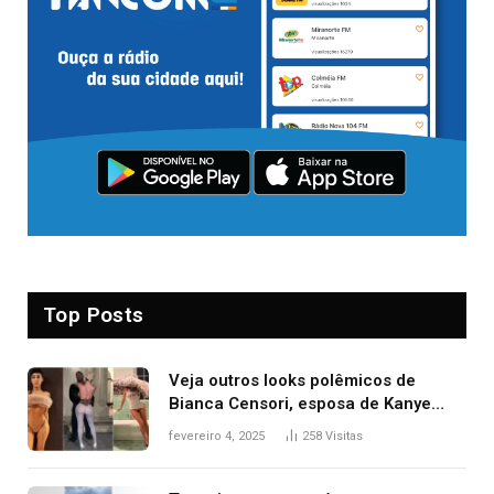
Top Posts
Veja outros looks polêmicos de
Bianca Censori, esposa de Kanye
West que apareceu nua no Grammy
fevereiro 4, 2025
258
Visitas
2025