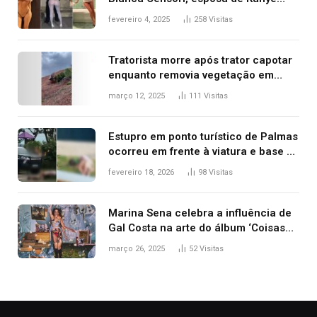
West que apareceu nua no Grammy
fevereiro 4, 2025
258
Visitas
2025
Tratorista morre após trator capotar
enquanto removia vegetação em
ribanceira de rodovia
março 12, 2025
111
Visitas
Estupro em ponto turístico de Palmas
ocorreu em frente à viatura e base de
segurança; polícia investiga
fevereiro 18, 2026
98
Visitas
Marina Sena celebra a influência de
Gal Costa na arte do álbum ‘Coisas
naturais’
março 26, 2025
52
Visitas