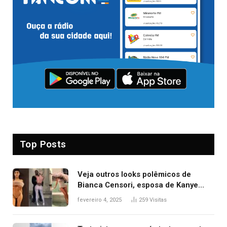
Top Posts
Veja outros looks polêmicos de
Bianca Censori, esposa de Kanye
West que apareceu nua no Grammy
fevereiro 4, 2025
259
Visitas
2025