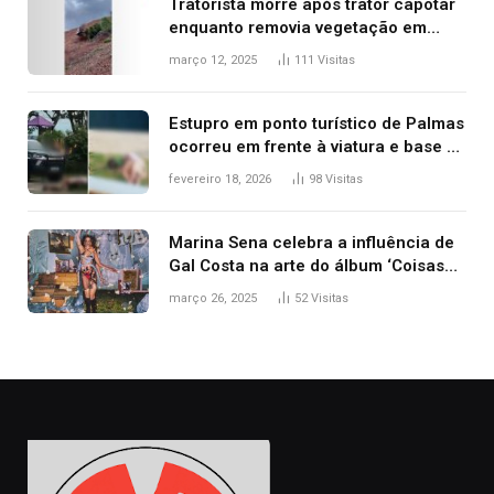
Tratorista morre após trator capotar
enquanto removia vegetação em
ribanceira de rodovia
março 12, 2025
111
Visitas
Estupro em ponto turístico de Palmas
ocorreu em frente à viatura e base de
segurança; polícia investiga
fevereiro 18, 2026
98
Visitas
Marina Sena celebra a influência de
Gal Costa na arte do álbum ‘Coisas
naturais’
março 26, 2025
52
Visitas