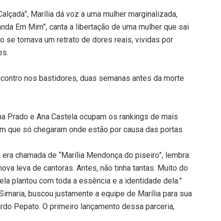
 Calçada”, Marília dá voz a uma mulher marginalizada,
da Em Mim”, canta a libertação de uma mulher que sai
 se tornava um retrato de dores reais, vividas por
es.
ncontro nos bastidores, duas semanas antes da morte
na Prado e Ana Castela ocupam os rankings de mais
em que só chegaram onde estão por causa das portas
 era chamada de “Marília Mendonça do piseiro”, lembra:
ova leva de cantoras. Antes, não tinha tantas. Muito do
ela plantou com toda a essência e a identidade dela.”
imaria, buscou justamente a equipe de Marília para sua
ardo Pepato. O primeiro lançamento dessa parceria,