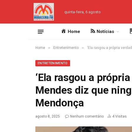
quinta-feira, 6 agosto
Home
Notícias
»
»
Home
Entretenimento
‘Ela rasgou a própria verda
ENTRETENIMENTO
‘Ela rasgou a própria
Mendes diz que ningu
Mendonça
agosto 8, 2025
Nenhum comentário
4
Visitas