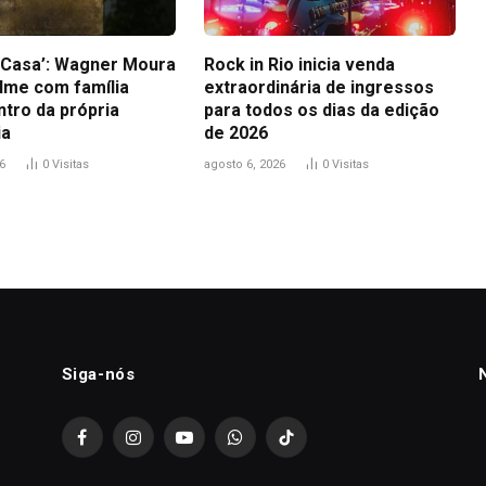
a Casa’: Wagner Moura
Rock in Rio inicia venda
ilme com família
extraordinária de ingressos
ntro da própria
para todos os dias da edição
ia
de 2026
6
0
Visitas
agosto 6, 2026
0
Visitas
Siga-nós
Facebook
Instagram
YouTube
WhatsApp
TikTok