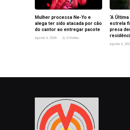
Mulher processa Ne-Yo e
‘A Últim
alega ter sido atacada por cão
estrela f
do cantor ao entregar pacote
presa de
residênc
agosto 6, 2026
0
Visitas
agosto 6, 202