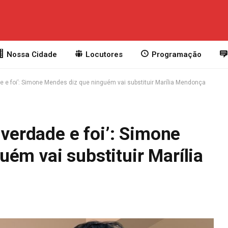
Nossa Cidade
Locutores
Programação
de e foi’: Simone Mendes diz que ninguém vai substituir Marília Mendonça
 verdade e foi’: Simone
ém vai substituir Marília