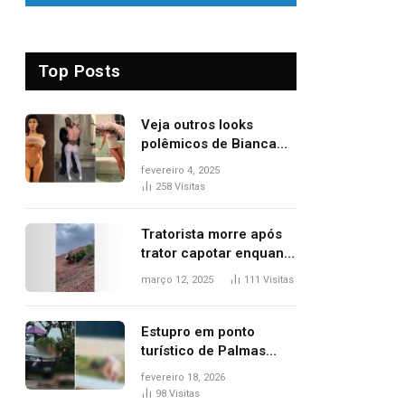
Top Posts
Veja outros looks
polêmicos de Bianca
Censori, esposa de
fevereiro 4, 2025
Kanye West que
258
Visitas
apareceu nua no
Grammy 2025
Tratorista morre após
trator capotar enquanto
removia vegetação em
março 12, 2025
111
Visitas
ribanceira de rodovia
Estupro em ponto
turístico de Palmas
ocorreu em frente à
fevereiro 18, 2026
viatura e base de
98
Visitas