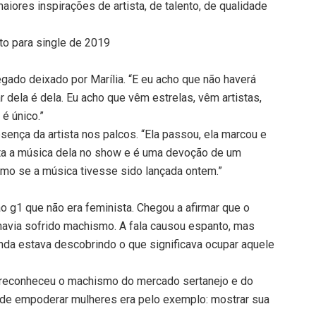
aiores inspirações de artista, de talento, de qualidade
to para single de 2019
egado deixado por Marília. “E eu acho que não haverá
r dela é dela. Eu acho que vêm estrelas, vêm artistas,
é único.”
sença da artista nos palcos. “Ela passou, ela marcou e
nta a música dela no show e é uma devoção de um
omo se a música tivesse sido lançada ontem.”
ao g1 que não era feminista. Chegou a afirmar que o
havia sofrido machismo. A fala causou espanto, mas
inda estava descobrindo o que significava ocupar aquele
 reconheceu o machismo do mercado sertanejo e do
o de empoderar mulheres era pelo exemplo: mostrar sua