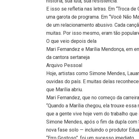
história, sua luta, sua resistência.
E isso se refletia nas letras. Em “Troca de
uma garota de programa. Em “Você Não Man
de um relacionamento abusivo. Cada canção
muitas. Por isso mesmo, eram tão popular
O que veio depois dela
Mari Fernandez e Marília Mendonça, em e
da cantora sertaneja
Arquivo Pessoal
Hoje, artistas como Simone Mendes, Laua
ouvidas do país. E muitas delas reconhec
que Marília abriu.
Mari Fernandez, que no começo da carreira
“Quando a Marília chegou, ela trouxe essa n
que a gente vive hoje vem do trabalho que 
Simone Mendes, após o fim da dupla com S
nova fase solo — incluindo o produtor Edu
“Erro Gostoso”, foi um sucesso imediato.