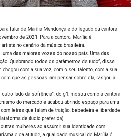
ra falar de Marília Mendonça e do legado da cantora
vembro de 2021. Para a cantora, Marília é
artista no cenário da música brasileira.
foi uma das maiores vozes do nosso país. Uma das
ção. Quebrando todos os parâmetros de tudo”, disse
e chegou com a sua voz, com o seu talento, com a sua
r com que as pessoas iam pensar sobre ela, rasgou a
o outro lado da sofrência”, do g1, mostra como a cantora
 machismo do mercado e acabou abrindo espaço para uma
 com letras que falam de traição, bebedeira e liberdade
lataforma de áudio preferida).
u outras mulheres ao assumir sua identidade com
isma e da atitude, a qualidade musical de Marília é