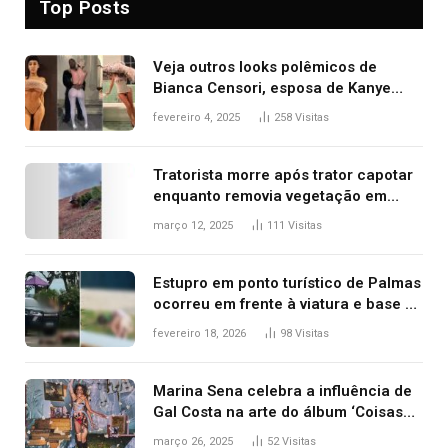
Top Posts
Veja outros looks polêmicos de
Bianca Censori, esposa de Kanye
West que apareceu nua no Grammy
fevereiro 4, 2025
258
Visitas
2025
Tratorista morre após trator capotar
enquanto removia vegetação em
ribanceira de rodovia
março 12, 2025
111
Visitas
Estupro em ponto turístico de Palmas
ocorreu em frente à viatura e base de
segurança; polícia investiga
fevereiro 18, 2026
98
Visitas
Marina Sena celebra a influência de
Gal Costa na arte do álbum ‘Coisas
naturais’
março 26, 2025
52
Visitas