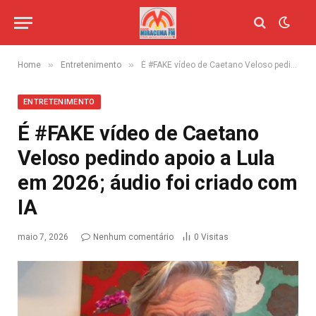
»
»
Home
Entretenimento
É #FAKE vídeo de Caetano Veloso pedindo apoio a Lula em 2026; áudio foi criado com IA
ENTRETENIMENTO
É #FAKE vídeo de Caetano
Veloso pedindo apoio a Lula
em 2026; áudio foi criado com
IA
maio 7, 2026
Nenhum comentário
0
Visitas