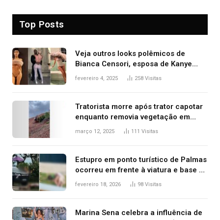
Top Posts
Veja outros looks polêmicos de
Bianca Censori, esposa de Kanye
West que apareceu nua no Grammy
fevereiro 4, 2025
258
Visitas
2025
Tratorista morre após trator capotar
enquanto removia vegetação em
ribanceira de rodovia
março 12, 2025
111
Visitas
Estupro em ponto turístico de Palmas
ocorreu em frente à viatura e base de
segurança; polícia investiga
fevereiro 18, 2026
98
Visitas
Marina Sena celebra a influência de