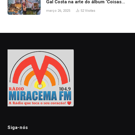
Gal Costa na arte do álbum ‘Coisas
naturais’
março 26, 2025
52
Visitas
Siga-nós