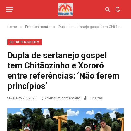
»
»
Home
Entretenimento
Dupla de sertanejo gospel tem Chitãozinho e Xororó entre referências: ‘Não ferem princípios’
ENTRETENIMENTO
Dupla de sertanejo gospel
tem Chitãozinho e Xororó
entre referências: ‘Não ferem
princípios’
fevereiro 25, 2025
Nenhum comentário
0
Visitas