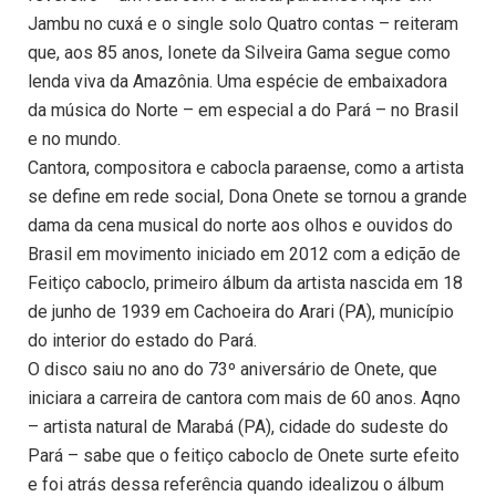
Jambu no cuxá e o single solo Quatro contas – reiteram
que, aos 85 anos, Ionete da Silveira Gama segue como
lenda viva da Amazônia. Uma espécie de embaixadora
da música do Norte – em especial a do Pará – no Brasil
e no mundo.
Cantora, compositora e cabocla paraense, como a artista
se define em rede social, Dona Onete se tornou a grande
dama da cena musical do norte aos olhos e ouvidos do
Brasil em movimento iniciado em 2012 com a edição de
Feitiço caboclo, primeiro álbum da artista nascida em 18
de junho de 1939 em Cachoeira do Arari (PA), município
do interior do estado do Pará.
O disco saiu no ano do 73º aniversário de Onete, que
iniciara a carreira de cantora com mais de 60 anos. Aqno
– artista natural de Marabá (PA), cidade do sudeste do
Pará – sabe que o feitiço caboclo de Onete surte efeito
e foi atrás dessa referência quando idealizou o álbum