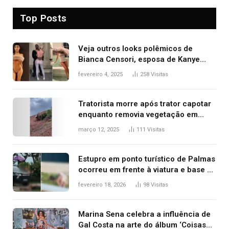
Top Posts
Veja outros looks polêmicos de
Bianca Censori, esposa de Kanye
West que apareceu nua no Grammy
fevereiro 4, 2025
258
Visitas
2025
Tratorista morre após trator capotar
enquanto removia vegetação em
ribanceira de rodovia
março 12, 2025
111
Visitas
Estupro em ponto turístico de Palmas
ocorreu em frente à viatura e base de
segurança; polícia investiga
fevereiro 18, 2026
98
Visitas
Marina Sena celebra a influência de
Gal Costa na arte do álbum ‘Coisas