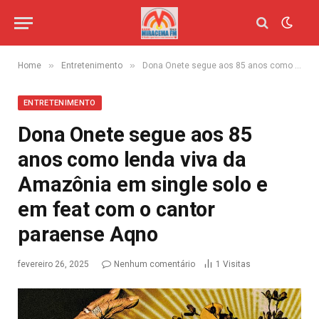
»
»
Home
Entretenimento
Dona Onete segue aos 85 anos como lenda viva da Amazônia em single solo e em feat com o cantor paraense Aqno
ENTRETENIMENTO
Dona Onete segue aos 85
anos como lenda viva da
Amazônia em single solo e
em feat com o cantor
paraense Aqno
fevereiro 26, 2025
Nenhum comentário
1
Visitas