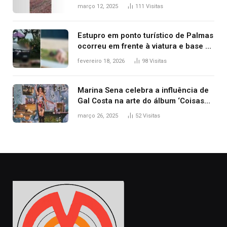
ribanceira de rodovia
março 12, 2025
111
Visitas
Estupro em ponto turístico de Palmas
ocorreu em frente à viatura e base de
segurança; polícia investiga
fevereiro 18, 2026
98
Visitas
Marina Sena celebra a influência de
Gal Costa na arte do álbum ‘Coisas
naturais’
março 26, 2025
52
Visitas