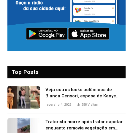
Top Posts
Veja outros looks polêmicos de
Bianca Censori, esposa de Kanye
West que apareceu nua no Grammy
fevereiro 4, 2025
258
Visitas
2025
Tratorista morre após trator capotar
enquanto removia vegetação em