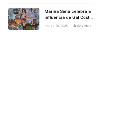
segurança; polícia
investiga
Marina Sena celebra a
influência de Gal Costa
na arte do álbum
março 26, 2025
52
Visitas
‘Coisas naturais’