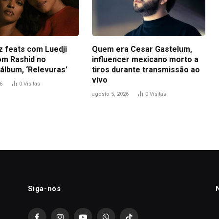
z feats com Luedji
Quem era Cesar Gastelum,
om Rashid no
influencer mexicano morto a
álbum, ‘Relevuras’
tiros durante transmissão ao
vivo
6
0
Visitas
agosto 5, 2026
0
Visitas
Siga-nós