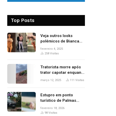
Top Posts
Veja outros looks
polêmicos de Bianca
Censori, esposa de
fevereiro 4, 2025
Kanye West que
258
Visitas
apareceu nua no
Grammy 2025
Tratorista morre após
trator capotar enquanto
removia vegetação em
março 12, 2025
111
Visitas
ribanceira de rodovia
Estupro em ponto
turístico de Palmas
ocorreu em frente à
fevereiro 18, 2026
viatura e base de
98
Visitas