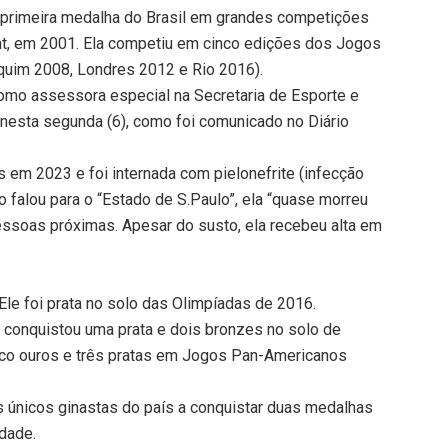
 a primeira medalha do Brasil em grandes competições
ent, em 2001. Ela competiu em cinco edições dos Jogos
quim 2008, Londres 2012 e Rio 2016).
 como assessora especial na Secretaria de Esporte e
a nesta segunda (6), como foi comunicado no Diário
s em 2023 e foi internada com pielonefrite (infecção
do falou para o “Estado de S.Paulo”, ela “quase morreu
ssoas próximas. Apesar do susto, ela recebeu alta em
Ele foi prata no solo das Olimpíadas de 2016.
 conquistou uma prata e dois bronzes no solo de
nco ouros e três pratas em Jogos Pan-Americanos
s únicos ginastas do país a conquistar duas medalhas
dade.