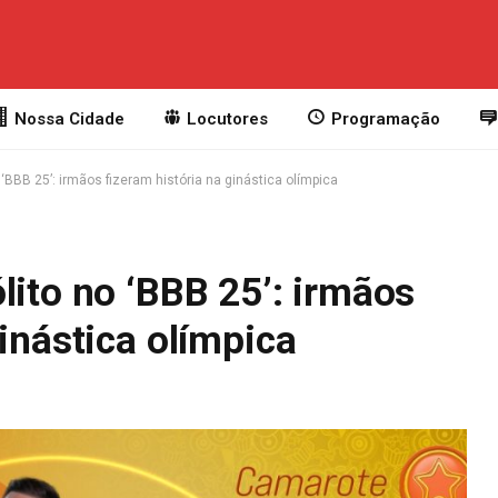
Nossa Cidade
Locutores
Programação
 ‘BBB 25’: irmãos fizeram história na ginástica olímpica
lito no ‘BBB 25’: irmãos
ginástica olímpica