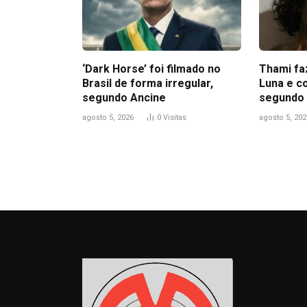
‘Dark Horse’ foi filmado no
Thami fa
Brasil de forma irregular,
Luna e c
segundo Ancine
segundo 
agosto 5, 2026
0
Visitas
agosto 5, 202