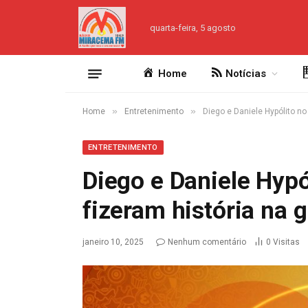
quarta-feira, 5 agosto
Home
Notícias
»
»
Home
Entretenimento
Diego e Daniele Hypólito no
ENTRETENIMENTO
Diego e Daniele Hypó
fizeram história na 
janeiro 10, 2025
Nenhum comentário
0
Visitas