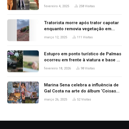
West que apareceu nua no Grammy
fevereiro 4, 2025
258
Visitas
2025
Tratorista morre após trator capotar
enquanto removia vegetação em
ribanceira de rodovia
março 12, 2025
111
Visitas
Estupro em ponto turístico de Palmas
ocorreu em frente à viatura e base de
segurança; polícia investiga
fevereiro 18, 2026
98
Visitas
Marina Sena celebra a influência de
Gal Costa na arte do álbum ‘Coisas
naturais’
março 26, 2025
52
Visitas