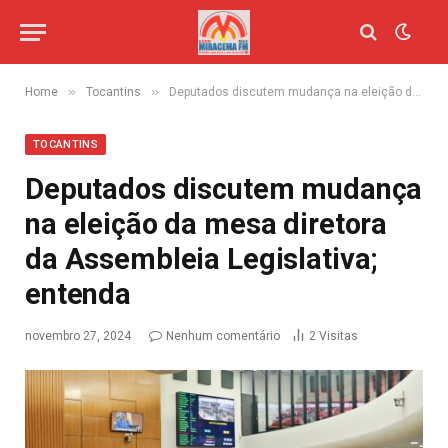
»
»
Home
Tocantins
Deputados discutem mudança na eleição da mesa diretora da Assembleia Legislativa; entenda
TOCANTINS
Deputados discutem mudança
na eleição da mesa diretora
da Assembleia Legislativa;
entenda
novembro 27, 2024
Nenhum comentário
2
Visitas