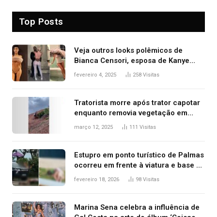
Top Posts
Veja outros looks polêmicos de
Bianca Censori, esposa de Kanye
West que apareceu nua no Grammy
fevereiro 4, 2025
258
Visitas
2025
Tratorista morre após trator capotar
enquanto removia vegetação em
ribanceira de rodovia
março 12, 2025
111
Visitas
Estupro em ponto turístico de Palmas
ocorreu em frente à viatura e base de
segurança; polícia investiga
fevereiro 18, 2026
98
Visitas
Marina Sena celebra a influência de