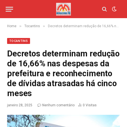
»
»
Home
Tocantins
Decretos determinam redução de 16,66% nas despesas da prefeitura e reconhecimento de dívidas atrasadas há cinco meses
TOCANTINS
Decretos determinam redução
de 16,66% nas despesas da
prefeitura e reconhecimento
de dívidas atrasadas há cinco
meses
janeiro 28, 2025
Nenhum comentário
0
Visitas