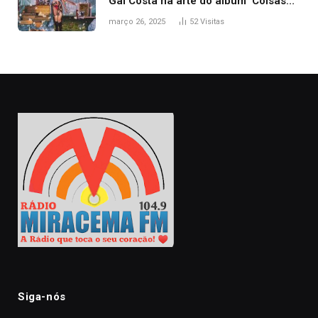
Gal Costa na arte do álbum ‘Coisas
naturais’
março 26, 2025
52
Visitas
Siga-nós