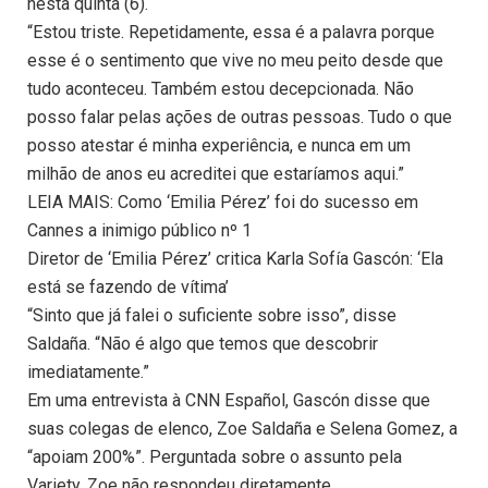
nesta quinta (6).
“Estou triste. Repetidamente, essa é a palavra porque
esse é o sentimento que vive no meu peito desde que
tudo aconteceu. Também estou decepcionada. Não
posso falar pelas ações de outras pessoas. Tudo o que
posso atestar é minha experiência, e nunca em um
milhão de anos eu acreditei que estaríamos aqui.”
LEIA MAIS: Como ‘Emilia Pérez’ foi do sucesso em
Cannes a inimigo público nº 1
Diretor de ‘Emilia Pérez’ critica Karla Sofía Gascón: ‘Ela
está se fazendo de vítima’
“Sinto que já falei o suficiente sobre isso”, disse
Saldaña. “Não é algo que temos que descobrir
imediatamente.”
Em uma entrevista à CNN Español, Gascón disse que
suas colegas de elenco, Zoe Saldaña e Selena Gomez, a
“apoiam 200%”. Perguntada sobre o assunto pela
Variety, Zoe não respondeu diretamente.