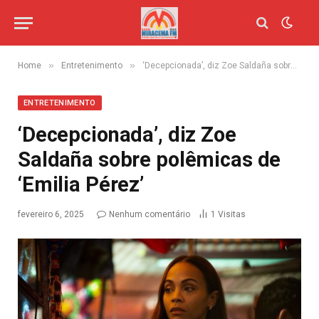
»
»
Home
Entretenimento
‘Decepcionada’, diz Zoe Saldaña sobre polêmicas de ‘Emilia Pérez’
ENTRETENIMENTO
‘Decepcionada’, diz Zoe
Saldaña sobre polêmicas de
‘Emilia Pérez’
fevereiro 6, 2025
Nenhum comentário
1
Visitas