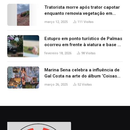
Tratorista morre após trator capotar
enquanto removia vegetação em
ribanceira de rodovia
março 12, 2025
111
Visitas
Estupro em ponto turístico de Palmas
ocorreu em frente à viatura e base de
segurança; polícia investiga
fevereiro 18, 2026
98
Visitas
Marina Sena celebra a influência de
Gal Costa na arte do álbum ‘Coisas
naturais’
março 26, 2025
52
Visitas