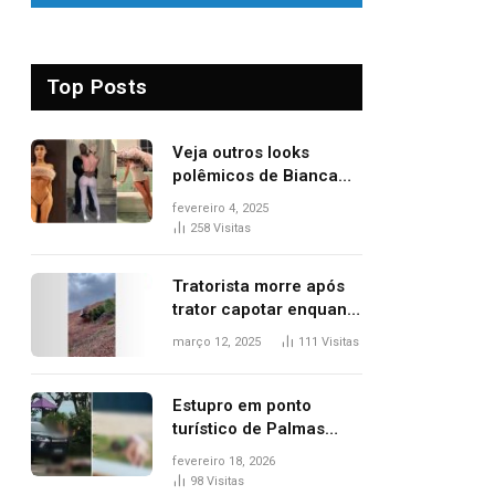
Top Posts
Veja outros looks
polêmicos de Bianca
Censori, esposa de
fevereiro 4, 2025
Kanye West que
258
Visitas
apareceu nua no
Grammy 2025
Tratorista morre após
trator capotar enquanto
removia vegetação em
março 12, 2025
111
Visitas
ribanceira de rodovia
Estupro em ponto
turístico de Palmas
ocorreu em frente à
fevereiro 18, 2026
viatura e base de
98
Visitas