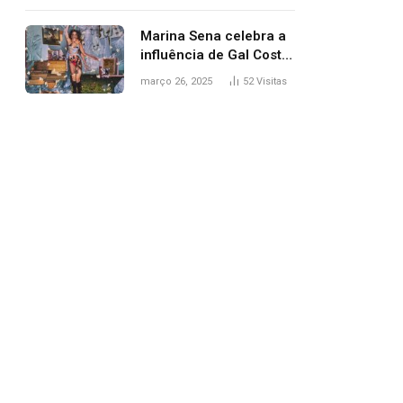
segurança; polícia
investiga
Marina Sena celebra a
influência de Gal Costa
na arte do álbum
março 26, 2025
52
Visitas
‘Coisas naturais’