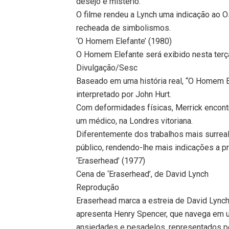
desejo e mistério.
O filme rendeu a Lynch uma indicação ao O
recheada de simbolismos.
‘O Homem Elefante’ (1980)
O Homem Elefante será exibido nesta terça
Divulgação/Sesc
Baseado em uma história real, “O Homem El
interpretado por John Hurt.
Com deformidades físicas, Merrick encon
um médico, na Londres vitoriana.
Diferentemente dos trabalhos mais surreal
público, rendendo-lhe mais indicações a p
‘Eraserhead’ (1977)
Cena de ‘Eraserhead’, de David Lynch
Reprodução
Eraserhead marca a estreia de David Lynch
apresenta Henry Spencer, que navega em um
ansiedades e pesadelos, representados po