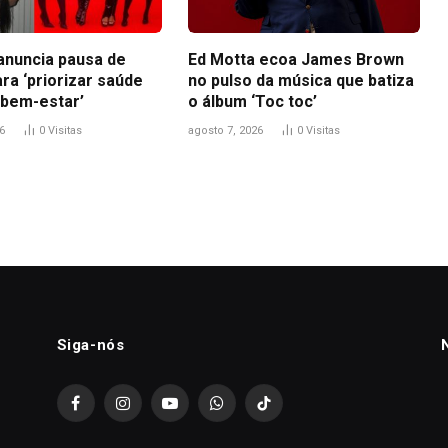
anuncia pausa de
Ed Motta ecoa James Brown
ra ‘priorizar saúde
no pulso da música que batiza
 bem-estar’
o álbum ‘Toc toc’
6
0
Visitas
agosto 7, 2026
0
Visitas
Siga-nós
Facebook
Instagram
YouTube
WhatsApp
TikTok