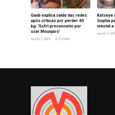
Gaab explica saída das redes
Katseye 
após críticas por perder 40
Sophia pa
kg: ‘Sofri preconceito por
mental e
usar Mounjaro’
agosto 7, 202
agosto 7, 2026
0
Visitas