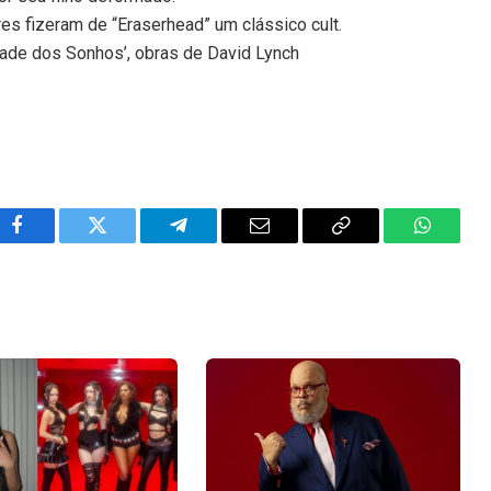
es fizeram de “Eraserhead” um clássico cult.
idade dos Sonhos’, obras de David Lynch
Facebook
Twitter
Telegram
Email
Copy
WhatsA
Link