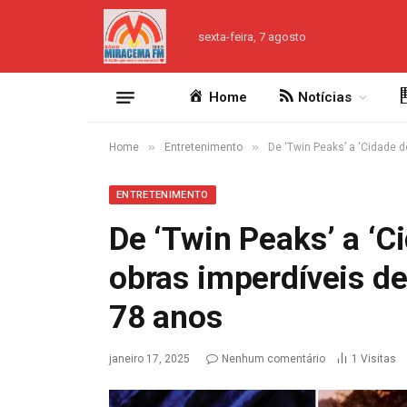
sexta-feira, 7 agosto
Home
Notícias
»
»
Home
Entretenimento
De ‘Twin Peaks’ a ‘Cidade d
ENTRETENIMENTO
De ‘Twin Peaks’ a ‘C
obras imperdíveis de
78 anos
janeiro 17, 2025
Nenhum comentário
1
Visitas