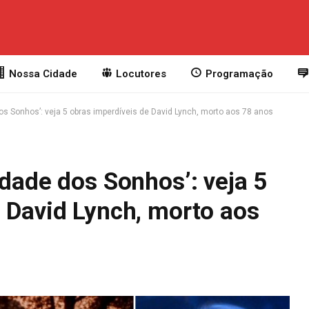
Nossa Cidade
Locutores
Programação
os Sonhos’: veja 5 obras imperdíveis de David Lynch, morto aos 78 anos
idade dos Sonhos’: veja 5
 David Lynch, morto aos