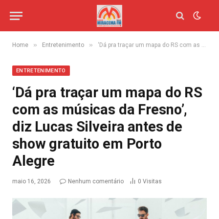
»
»
Home
Entretenimento
‘Dá pra traçar um mapa do RS com as músicas da Fresno’, diz Lucas Silveira antes de show gratuito em Porto Alegre
ENTRETENIMENTO
‘Dá pra traçar um mapa do RS
com as músicas da Fresno’,
diz Lucas Silveira antes de
show gratuito em Porto
Alegre
maio 16, 2026
Nenhum comentário
0
Visitas