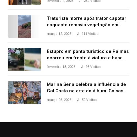
fevereiro 4, 2025
259
Visitas
2025
Tratorista morre após trator capotar
enquanto removia vegetação em
ribanceira de rodovia
março 12, 2025
111
Visitas
Estupro em ponto turístico de Palmas
ocorreu em frente à viatura e base de
segurança; polícia investiga
fevereiro 18, 2026
98
Visitas
Marina Sena celebra a influência de
Gal Costa na arte do álbum ‘Coisas
naturais’
março 26, 2025
52
Visitas