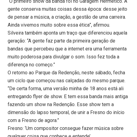
“O primeiro show da banda foi no Garagem Hermético. A
gente conserva muitas coisas dessa época: desse jeito
de pensar a música, a criação, a gestão de uma carreira.
Ainda vivemos muito sobre essa ética”, afirmou.
Silveira também aponta um traço que diferenciou aquela
geração: “A gente faz parte da primeira geração de
bandas que percebeu que a internet era uma ferramenta
muito poderosa para divulgar o som. Isso fez toda a
diferença no começo.”
O retorno ao Parque da Redenção, neste sábado, fecha
um ciclo que começou nas calçadas do mesmo parque.
“De certa forma, uma versão minha de 18 anos está ali
entregando flyer de show. E tem essa banda mais antiga
fazendo um show na Redenção. Esse show tem a
dimensão do lapso temporal, de unir a Fresno do início
com a Fresno de agora.”
Fresno: ‘Um compositor consegue fazer música sobre
qualquer coisa que conhece e entende’