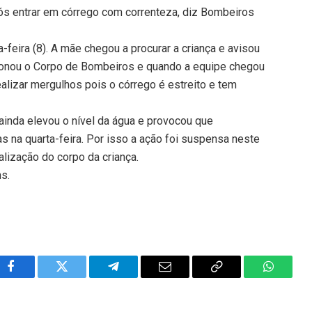
ós entrar em córrego com correnteza, diz Bombeiros
-feira (8). A mãe chegou a procurar a criança e avisou
cionou o Corpo de Bombeiros e quando a equipe chegou
alizar mergulhos pois o córrego é estreito e tem
l ainda elevou o nível da água e provocou que
s na quarta-feira. Por isso a ação foi suspensa neste
calização do corpo da criança.
ns.
Facebook
Twitter
Telegram
Email
Copy
WhatsA
Link