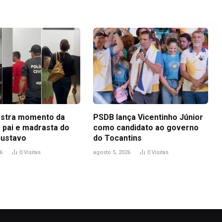
stra momento da
PSDB lança Vicentinho Júnior
 pai e madrasta do
como candidato ao governo
Gustavo
do Tocantins
6
0
Visitas
agosto 5, 2026
0
Visitas