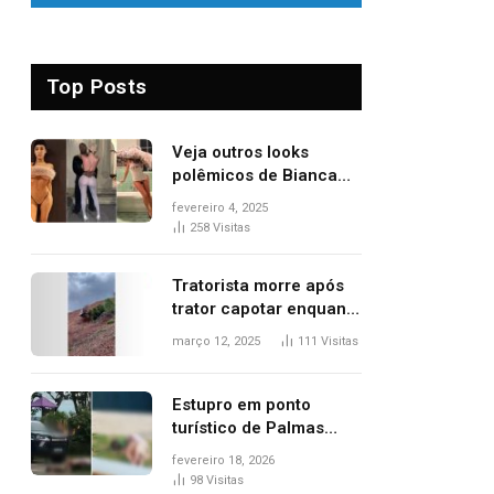
Top Posts
Veja outros looks
polêmicos de Bianca
Censori, esposa de
fevereiro 4, 2025
Kanye West que
258
Visitas
apareceu nua no
Grammy 2025
Tratorista morre após
trator capotar enquanto
removia vegetação em
março 12, 2025
111
Visitas
ribanceira de rodovia
Estupro em ponto
turístico de Palmas
ocorreu em frente à
fevereiro 18, 2026
viatura e base de
98
Visitas