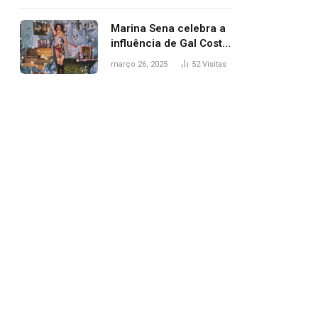
segurança; polícia
investiga
Marina Sena celebra a
influência de Gal Costa
na arte do álbum
março 26, 2025
52
Visitas
‘Coisas naturais’