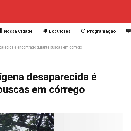
Nossa Cidade
Locutores
Programação
aparecida é encontrado durante buscas em córrego
dígena desaparecida é
buscas em córrego