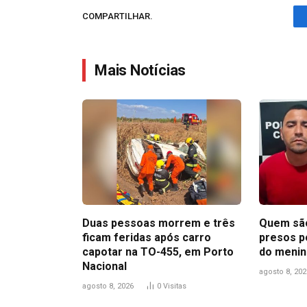
COMPARTILHAR.
Mais Notícias
Duas pessoas morrem e três
Quem são
ficam feridas após carro
presos p
capotar na TO-455, em Porto
do menin
Nacional
agosto 8, 202
agosto 8, 2026
0
Visitas