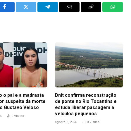
Facebook
Twitter
Telegram
Email
Copy
WhatsA
Link
 o pai e a madrasta
Dnit confirma reconstrução
or suspeita da morte
de ponte no Rio Tocantins e
o Gustavo Veloso
estuda liberar passagem a
veículos pequenos
6
0
Visitas
agosto 8, 2026
0
Visitas