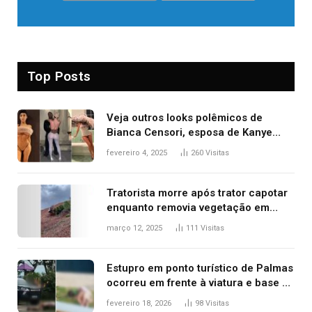
Top Posts
Veja outros looks polêmicos de
Bianca Censori, esposa de Kanye
West que apareceu nua no Grammy
fevereiro 4, 2025
260
Visitas
2025
Tratorista morre após trator capotar
enquanto removia vegetação em
ribanceira de rodovia
março 12, 2025
111
Visitas
Estupro em ponto turístico de Palmas
ocorreu em frente à viatura e base de
segurança; polícia investiga
fevereiro 18, 2026
98
Visitas