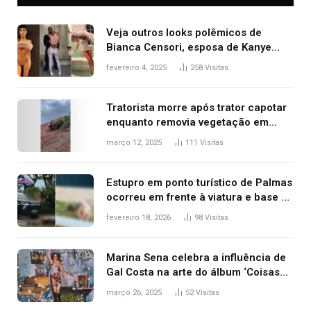
Veja outros looks polêmicos de
Bianca Censori, esposa de Kanye
West que apareceu nua no Grammy
fevereiro 4, 2025
258
Visitas
2025
Tratorista morre após trator capotar
enquanto removia vegetação em
ribanceira de rodovia
março 12, 2025
111
Visitas
Estupro em ponto turístico de Palmas
ocorreu em frente à viatura e base de
segurança; polícia investiga
fevereiro 18, 2026
98
Visitas
Marina Sena celebra a influência de
Gal Costa na arte do álbum ‘Coisas
naturais’
março 26, 2025
52
Visitas