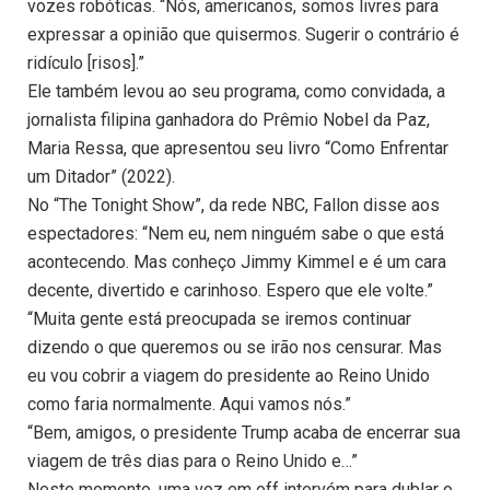
vozes robóticas. “Nós, americanos, somos livres para
expressar a opinião que quisermos. Sugerir o contrário é
ridículo [risos].”
Ele também levou ao seu programa, como convidada, a
jornalista filipina ganhadora do Prêmio Nobel da Paz,
Maria Ressa, que apresentou seu livro “Como Enfrentar
um Ditador” (2022).
No “The Tonight Show”, da rede NBC, Fallon disse aos
espectadores: “Nem eu, nem ninguém sabe o que está
acontecendo. Mas conheço Jimmy Kimmel e é um cara
decente, divertido e carinhoso. Espero que ele volte.”
“Muita gente está preocupada se iremos continuar
dizendo o que queremos ou se irão nos censurar. Mas
eu vou cobrir a viagem do presidente ao Reino Unido
como faria normalmente. Aqui vamos nós.”
“Bem, amigos, o presidente Trump acaba de encerrar sua
viagem de três dias para o Reino Unido e…”
Neste momento, uma voz em off intervém para dublar o