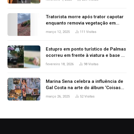
2025
Tratorista morre após trator capotar
enquanto removia vegetação em
ribanceira de rodovia
março 12, 2025
111
Visitas
Estupro em ponto turístico de Palmas
ocorreu em frente à viatura e base de
segurança; polícia investiga
fevereiro 18, 2026
98
Visitas
Marina Sena celebra a influência de
Gal Costa na arte do álbum ‘Coisas
naturais’
março 26, 2025
52
Visitas