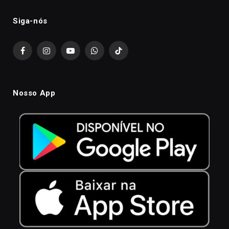
Siga-nós
Facebook
Instagram
YouTube
WhatsApp
TikTok
Nosso App