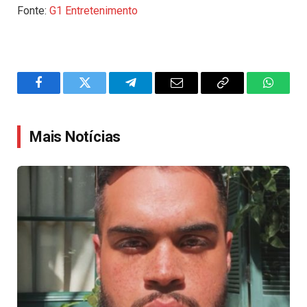
Fonte:
G1 Entretenimento
Facebook
Twitter
Telegram
Email
Copy
WhatsA
Link
Mais Notícias