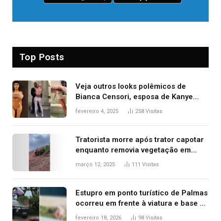
Top Posts
Veja outros looks polêmicos de
Bianca Censori, esposa de Kanye
West que apareceu nua no Grammy
fevereiro 4, 2025
258
Visitas
2025
Tratorista morre após trator capotar
enquanto removia vegetação em
ribanceira de rodovia
março 12, 2025
111
Visitas
Estupro em ponto turístico de Palmas
ocorreu em frente à viatura e base de
segurança; polícia investiga
fevereiro 18, 2026
98
Visitas