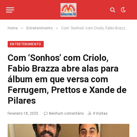
»
»
Home
Entretenimento
Com ‘Sonhos’ com Criolo, Fabio Brazza abre alas para álbum em que versa com Ferrugem, Prettos e Xande de Pilares
ENTRETENIMENTO
Com ‘Sonhos’ com Criolo,
Fabio Brazza abre alas para
álbum em que versa com
Ferrugem, Prettos e Xande de
Pilares
fevereiro 18, 2025
Nenhum comentário
4
Visitas