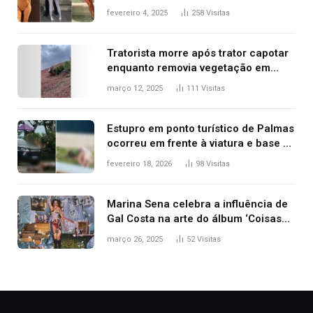
West que apareceu nua no Grammy
fevereiro 4, 2025
258
Visitas
2025
Tratorista morre após trator capotar
enquanto removia vegetação em
ribanceira de rodovia
março 12, 2025
111
Visitas
Estupro em ponto turístico de Palmas
ocorreu em frente à viatura e base de
segurança; polícia investiga
fevereiro 18, 2026
98
Visitas
Marina Sena celebra a influência de
Gal Costa na arte do álbum ‘Coisas
naturais’
março 26, 2025
52
Visitas