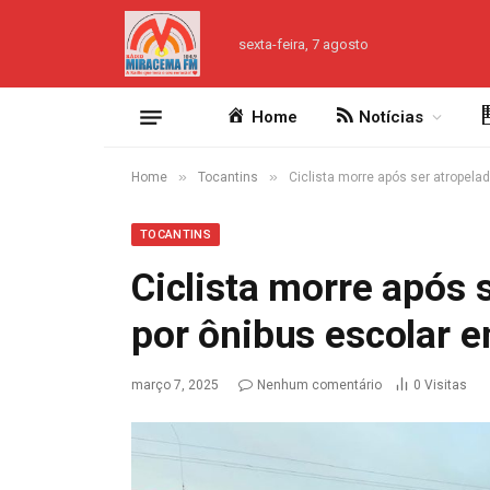
sexta-feira, 7 agosto
Home
Notícias
»
»
Home
Tocantins
Ciclista morre após ser atropela
TOCANTINS
Ciclista morre após 
por ônibus escolar 
março 7, 2025
Nenhum comentário
0
Visitas