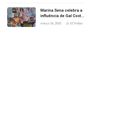
segurança; polícia
investiga
Marina Sena celebra a
influência de Gal Costa
na arte do álbum
março 26, 2025
52
Visitas
‘Coisas naturais’