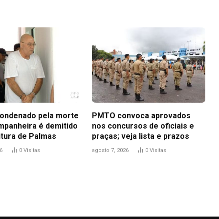
ondenado pela morte
PMTO convoca aprovados
mpanheira é demitido
nos concursos de oficiais e
itura de Palmas
praças; veja lista e prazos
6
0
Visitas
agosto 7, 2026
0
Visitas