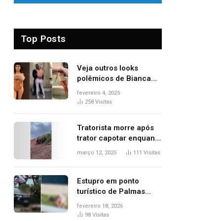
Top Posts
Veja outros looks
polêmicos de Bianca
Censori, esposa de
fevereiro 4, 2025
Kanye West que
258
Visitas
apareceu nua no
Grammy 2025
Tratorista morre após
trator capotar enquanto
removia vegetação em
março 12, 2025
111
Visitas
ribanceira de rodovia
Estupro em ponto
turístico de Palmas
ocorreu em frente à
fevereiro 18, 2026
viatura e base de
98
Visitas