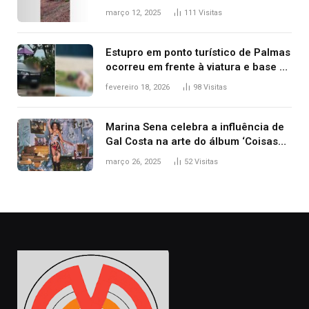
ribanceira de rodovia
março 12, 2025
111
Visitas
Estupro em ponto turístico de Palmas
ocorreu em frente à viatura e base de
segurança; polícia investiga
fevereiro 18, 2026
98
Visitas
Marina Sena celebra a influência de
Gal Costa na arte do álbum ‘Coisas
naturais’
março 26, 2025
52
Visitas