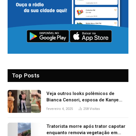
Top Posts
Veja outros looks polêmicos de
Bianca Censori, esposa de Kanye
West que apareceu nua no Grammy
fevereiro 4, 2025
258
Visitas
2025
Tratorista morre após trator capotar
enquanto removia vegetação em