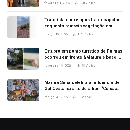
West que apareceu nua no Grammy
fevereiro 4, 2025
258
Visitas
2025
Tratorista morre após trator capotar
enquanto removia vegetação em
ribanceira de rodovia
março 12, 2025
111
Visitas
Estupro em ponto turístico de Palmas
ocorreu em frente à viatura e base de
segurança; polícia investiga
fevereiro 18, 2026
98
Visitas
Marina Sena celebra a influência de
Gal Costa na arte do álbum ‘Coisas
naturais’
março 26, 2025
52
Visitas