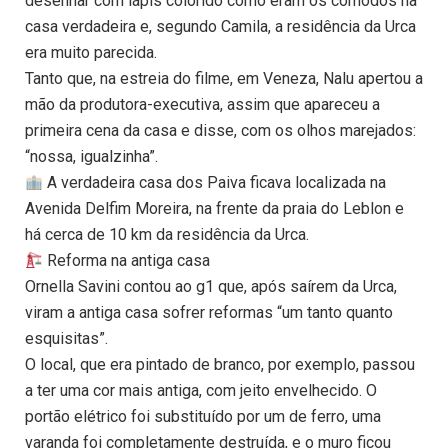
desenhar com lápis colorido como eram os cômodos na
casa verdadeira e, segundo Camila, a residência da Urca
era muito parecida.
Tanto que, na estreia do filme, em Veneza, Nalu apertou a
mão da produtora-executiva, assim que apareceu a
primeira cena da casa e disse, com os olhos marejados:
“nossa, igualzinha”.
A verdadeira casa dos Paiva ficava localizada na
Avenida Delfim Moreira, na frente da praia do Leblon e
há cerca de 10 km da residência da Urca.
Reforma na antiga casa
Ornella Savini contou ao g1 que, após saírem da Urca,
viram a antiga casa sofrer reformas “um tanto quanto
esquisitas”.
O local, que era pintado de branco, por exemplo, passou
a ter uma cor mais antiga, com jeito envelhecido. O
portão elétrico foi substituído por um de ferro, uma
varanda foi completamente destruída, e o muro ficou