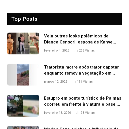
Top Posts
Veja outros looks polêmicos de
Bianca Censori, esposa de Kanye
West que apareceu nua no Grammy
fevereiro 4, 2025
258
Visitas
2025
Tratorista morre após trator capotar
enquanto removia vegetação em
ribanceira de rodovia
março 12, 2025
111
Visitas
Estupro em ponto turístico de Palmas
ocorreu em frente à viatura e base de
segurança; polícia investiga
fevereiro 18, 2026
98
Visitas