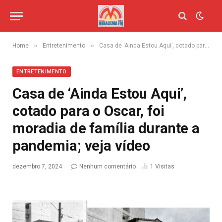
»
»
Home
Entretenimento
Casa de ‘Ainda Estou Aqui’, cotado para o Oscar, foi moradia de família durante a pandemia; veja vídeo
ENTRETENIMENTO
Casa de ‘Ainda Estou Aqui’,
cotado para o Oscar, foi
moradia de família durante a
pandemia; veja vídeo
dezembro 7, 2024
Nenhum comentário
1
Visitas