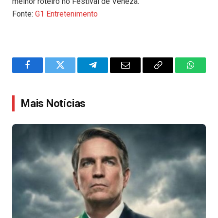
melhor roteiro no Festival de Veneza.
Fonte:
G1 Entretenimento
Facebook
Twitter
Telegram
Email
Copy
WhatsA
Link
Mais Notícias