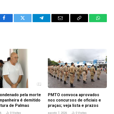
Facebook
Twitter
Telegram
Email
Copy
WhatsA
Link
ondenado pela morte
PMTO convoca aprovados
mpanheira é demitido
nos concursos de oficiais e
itura de Palmas
praças; veja lista e prazos
6
0
Visitas
agosto 7, 2026
0
Visitas