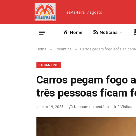
sexta-feira, 7 agosto
Home
Notícias
»
»
Home
Tocantins
Carros pegam fogo após acidente
TOCANTINS
Carros pegam fogo a
três pessoas ficam f
janeiro 19, 2025
Nenhum comentário
0
Visitas