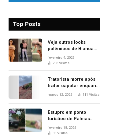
Top Posts
Veja outros looks
polêmicos de Bianca
Censori, esposa de
fevereiro 4, 2025
Kanye West que
258
Visitas
apareceu nua no
Grammy 2025
Tratorista morre após
trator capotar enquanto
removia vegetação em
março 12, 2025
111
Visitas
ribanceira de rodovia
Estupro em ponto
turístico de Palmas
ocorreu em frente à
fevereiro 18, 2026
viatura e base de
98
Visitas