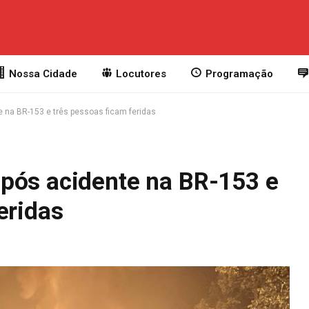
Nossa Cidade
Locutores
Programação
 na BR-153 e três pessoas ficam feridas
pós acidente na BR-153 e
eridas