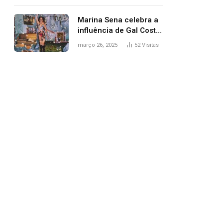
segurança; polícia
investiga
Marina Sena celebra a
influência de Gal Costa
na arte do álbum
março 26, 2025
52
Visitas
‘Coisas naturais’