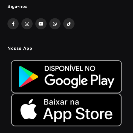
Siga-nós
Facebook
Instagram
YouTube
WhatsApp
TikTok
Nosso App