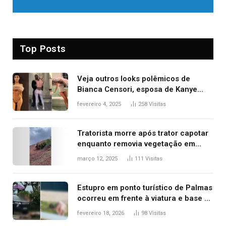
Top Posts
Veja outros looks polêmicos de
Bianca Censori, esposa de Kanye
West que apareceu nua no Grammy
fevereiro 4, 2025
258
Visitas
2025
Tratorista morre após trator capotar
enquanto removia vegetação em
ribanceira de rodovia
março 12, 2025
111
Visitas
Estupro em ponto turístico de Palmas
ocorreu em frente à viatura e base de
segurança; polícia investiga
fevereiro 18, 2026
98
Visitas