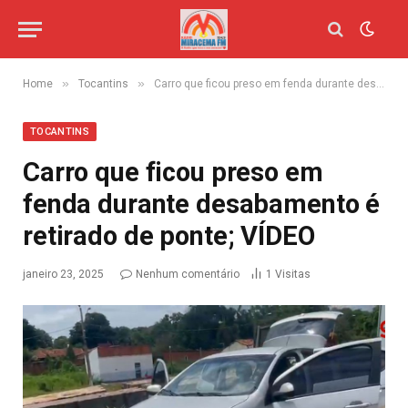
»
»
Home
Tocantins
Carro que ficou preso em fenda durante desabamento é retirado de ponte; VÍDEO
TOCANTINS
Carro que ficou preso em
fenda durante desabamento é
retirado de ponte; VÍDEO
janeiro 23, 2025
Nenhum comentário
1
Visitas