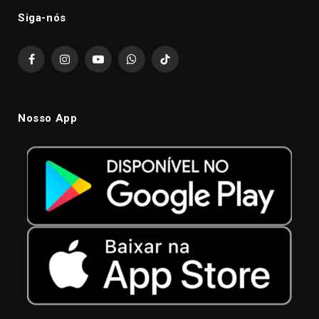
Siga-nós
Facebook
Instagram
YouTube
WhatsApp
TikTok
Nosso App