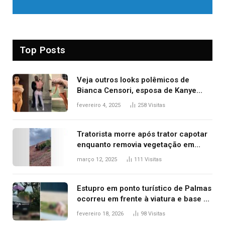
Top Posts
Veja outros looks polêmicos de
Bianca Censori, esposa de Kanye
West que apareceu nua no Grammy
fevereiro 4, 2025
258
Visitas
2025
Tratorista morre após trator capotar
enquanto removia vegetação em
ribanceira de rodovia
março 12, 2025
111
Visitas
Estupro em ponto turístico de Palmas
ocorreu em frente à viatura e base de
segurança; polícia investiga
fevereiro 18, 2026
98
Visitas