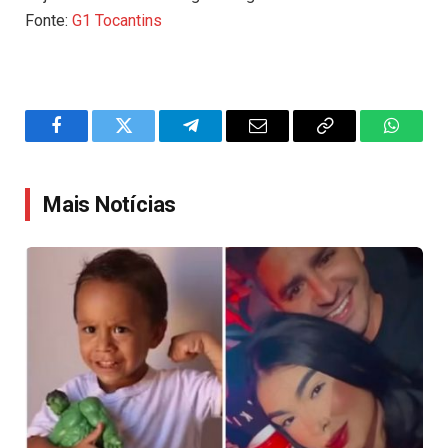
Fonte:
G1 Tocantins
Facebook
Twitter
Telegram
Email
Copy
WhatsA
Link
Mais Notícias