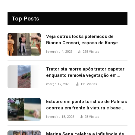
Top Posts
Veja outros looks polêmicos de
Bianca Censori, esposa de Kanye
West que apareceu nua no Grammy
fevereiro 4, 2025
258
Visitas
2025
Tratorista morre após trator capotar
enquanto removia vegetação em
ribanceira de rodovia
março 12, 2025
111
Visitas
Estupro em ponto turístico de Palmas
ocorreu em frente à viatura e base de
segurança; polícia investiga
fevereiro 18, 2026
98
Visitas
Marina Sena celebra a influência de