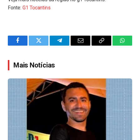
Fonte:
G1 Tocantins
Facebook
Twitter
Telegram
Email
Copy
WhatsA
Link
Mais Notícias