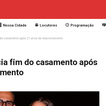
Nossa Cidade
Locutores
Programação
 do casamento após 21 anos de relacionamento
ia fim do casamento após
amento