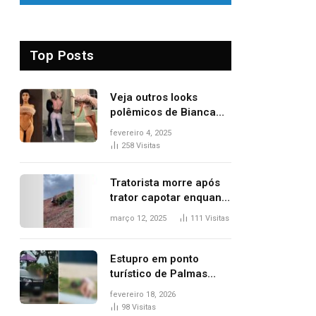
Top Posts
Veja outros looks
polêmicos de Bianca
Censori, esposa de
fevereiro 4, 2025
Kanye West que
258
Visitas
apareceu nua no
Grammy 2025
Tratorista morre após
trator capotar enquanto
removia vegetação em
março 12, 2025
111
Visitas
ribanceira de rodovia
Estupro em ponto
turístico de Palmas
ocorreu em frente à
fevereiro 18, 2026
viatura e base de
98
Visitas