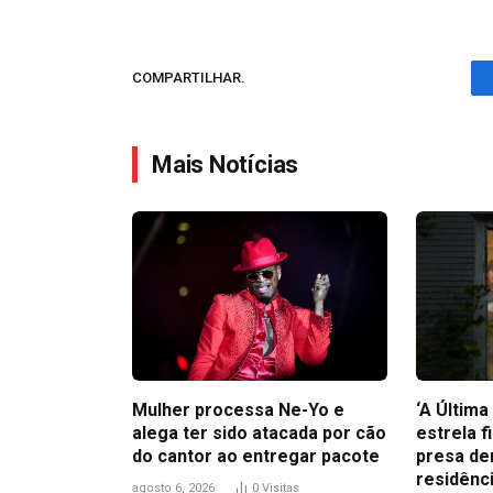
COMPARTILHAR.
Mais Notícias
Mulher processa Ne-Yo e
‘A Últim
alega ter sido atacada por cão
estrela f
do cantor ao entregar pacote
presa de
residênc
agosto 6, 2026
0
Visitas