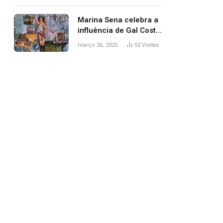
segurança; polícia
investiga
Marina Sena celebra a
influência de Gal Costa
na arte do álbum
março 26, 2025
52
Visitas
‘Coisas naturais’