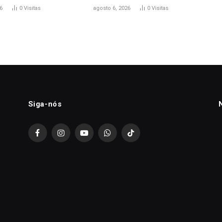
6
0
Visitas
agosto 6, 2026
0
Visitas
Siga-nós
Facebook
Instagram
YouTube
WhatsApp
TikTok