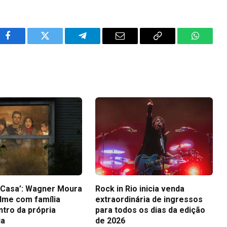
Facebook
Twitter
Telegram
Email
Copy
WhatsA
Link
a Casa’: Wagner Moura
Rock in Rio inicia venda
ilme com família
extraordinária de ingressos
ntro da própria
para todos os dias da edição
ia
de 2026