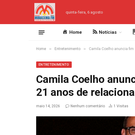
quinta-feira, 6 agosto
Home
Notícias
»
»
Home
Entretenimento
Camila Coelho anuncia fim
ENTRETENIMENTO
Camila Coelho anunc
21 anos de relacion
maio 14, 2026
Nenhum comentário
1
Visitas