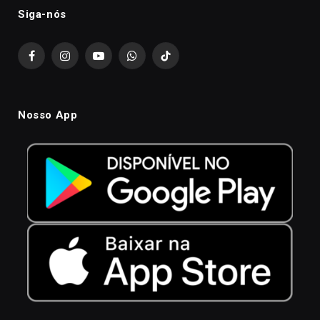
Siga-nós
Facebook
Instagram
YouTube
WhatsApp
TikTok
Nosso App