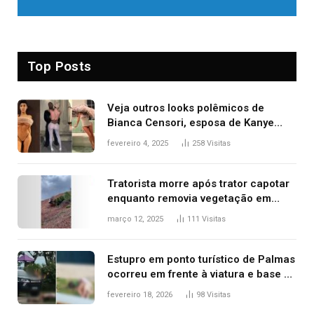
Top Posts
Veja outros looks polêmicos de
Bianca Censori, esposa de Kanye
West que apareceu nua no Grammy
fevereiro 4, 2025
258
Visitas
2025
Tratorista morre após trator capotar
enquanto removia vegetação em
ribanceira de rodovia
março 12, 2025
111
Visitas
Estupro em ponto turístico de Palmas
ocorreu em frente à viatura e base de
segurança; polícia investiga
fevereiro 18, 2026
98
Visitas