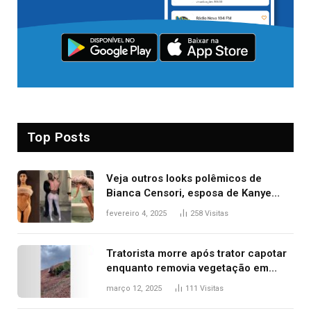
Top Posts
Veja outros looks polêmicos de
Bianca Censori, esposa de Kanye
West que apareceu nua no Grammy
fevereiro 4, 2025
258
Visitas
2025
Tratorista morre após trator capotar
enquanto removia vegetação em
ribanceira de rodovia
março 12, 2025
111
Visitas