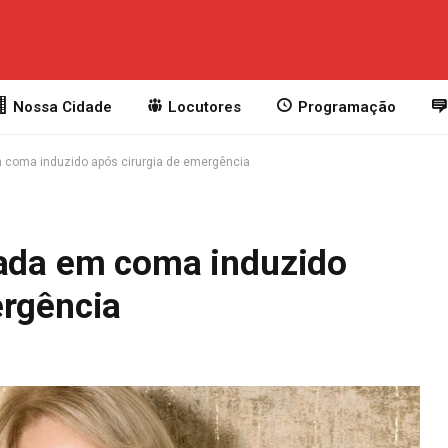
Nossa Cidade
Locutores
Programação
m coma induzido após cirurgia de emergência
cada em coma induzido
ergência