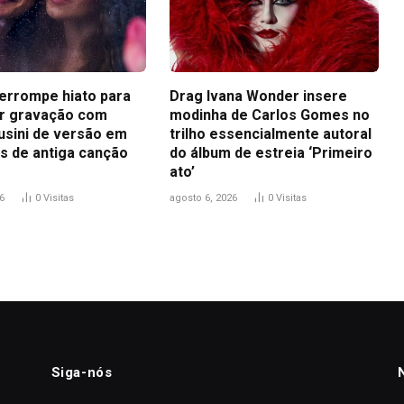
terrompe hiato para
Drag Ivana Wonder insere
r gravação com
modinha de Carlos Gomes no
usini de versão em
trilho essencialmente autoral
s de antiga canção
do álbum de estreia ‘Primeiro
ato’
6
0
Visitas
agosto 6, 2026
0
Visitas
Siga-nós