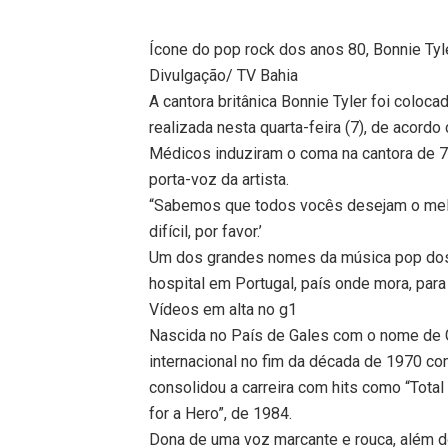
Ícone do pop rock dos anos 80, Bonnie Ty
Divulgação/ TV Bahia
A cantora britânica Bonnie Tyler foi colo
realizada nesta quarta-feira (7), de acordo 
Médicos induziram o coma na cantora de 7
porta-voz da artista.
“Sabemos que todos vocês desejam o melh
difícil, por favor.’
Um dos grandes nomes da música pop dos 
hospital em Portugal, país onde mora, para
Vídeos em alta no g1
Nascida no País de Gales com o nome de G
internacional no fim da década de 1970 co
consolidou a carreira com hits como “Total
for a Hero”, de 1984.
Dona de uma voz marcante e rouca, além do 