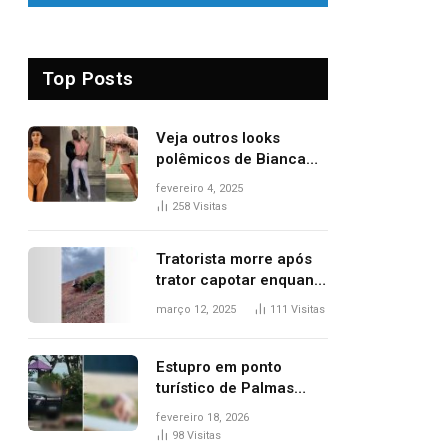
Top Posts
Veja outros looks
polêmicos de Bianca
Censori, esposa de
fevereiro 4, 2025
Kanye West que
258
Visitas
apareceu nua no
Grammy 2025
Tratorista morre após
trator capotar enquanto
removia vegetação em
março 12, 2025
111
Visitas
ribanceira de rodovia
Estupro em ponto
turístico de Palmas
ocorreu em frente à
fevereiro 18, 2026
viatura e base de
98
Visitas