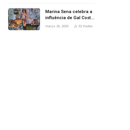
segurança; polícia
investiga
Marina Sena celebra a
influência de Gal Costa
na arte do álbum
março 26, 2025
52
Visitas
‘Coisas naturais’