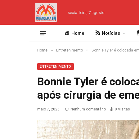
sexta-feira, 7 agosto
Home
Notícias
»
»
Home
Entretenimento
Bonnie Tyler é colocada e
ENTRETENIMENTO
Bonnie Tyler é colo
após cirurgia de em
maio 7, 2026
Nenhum comentário
0
Visitas