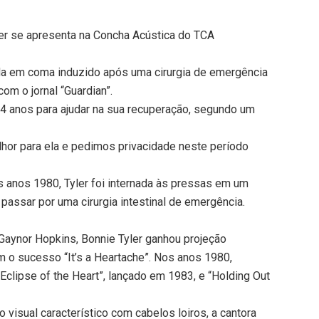
ler se apresenta na Concha Acústica do TCA
cada em coma induzido após uma cirurgia de emergência
com o jornal “Guardian”.
4 anos para ajudar na sua recuperação, segundo um
or para ela e pedimos privacidade neste período
anos 1980, Tyler foi internada às pressas em um
 passar por uma cirurgia intestinal de emergência.
aynor Hopkins, Bonnie Tyler ganhou projeção
m o sucesso “It’s a Heartache”. Nos anos 1980,
 Eclipse of the Heart”, lançado em 1983, e “Holding Out
visual característico com cabelos loiros, a cantora