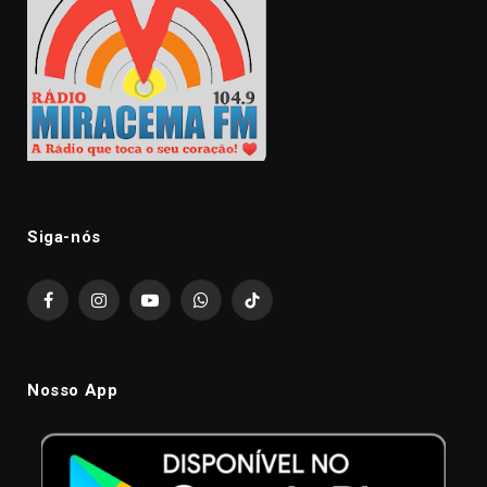
Siga-nós
Facebook
Instagram
YouTube
WhatsApp
TikTok
Nosso App