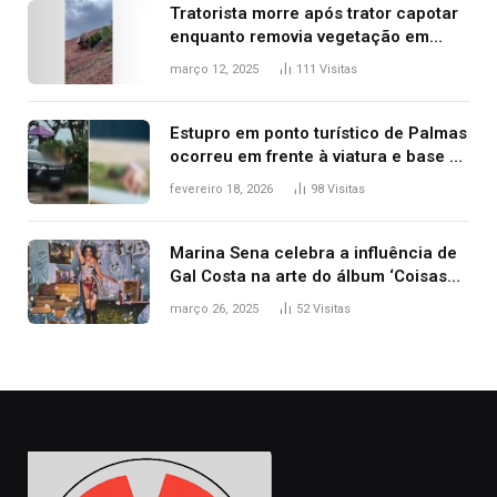
Tratorista morre após trator capotar
enquanto removia vegetação em
ribanceira de rodovia
março 12, 2025
111
Visitas
Estupro em ponto turístico de Palmas
ocorreu em frente à viatura e base de
segurança; polícia investiga
fevereiro 18, 2026
98
Visitas
Marina Sena celebra a influência de
Gal Costa na arte do álbum ‘Coisas
naturais’
março 26, 2025
52
Visitas