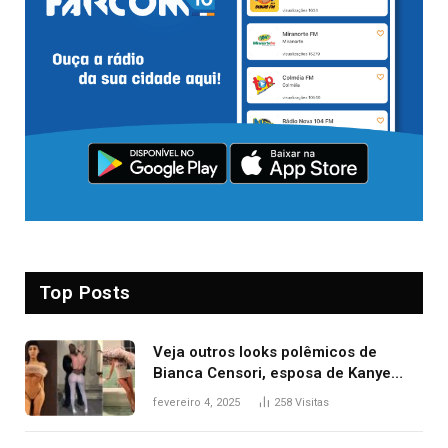
Top Posts
Veja outros looks polêmicos de
Bianca Censori, esposa de Kanye
West que apareceu nua no Grammy
fevereiro 4, 2025
258
Visitas
2025