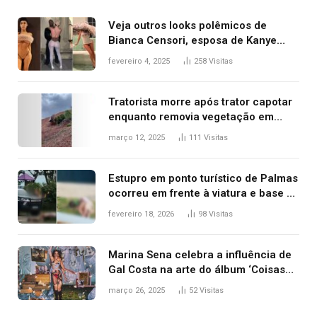
Veja outros looks polêmicos de
Bianca Censori, esposa de Kanye
West que apareceu nua no Grammy
fevereiro 4, 2025
258
Visitas
2025
Tratorista morre após trator capotar
enquanto removia vegetação em
ribanceira de rodovia
março 12, 2025
111
Visitas
Estupro em ponto turístico de Palmas
ocorreu em frente à viatura e base de
segurança; polícia investiga
fevereiro 18, 2026
98
Visitas
Marina Sena celebra a influência de
Gal Costa na arte do álbum ‘Coisas
naturais’
março 26, 2025
52
Visitas