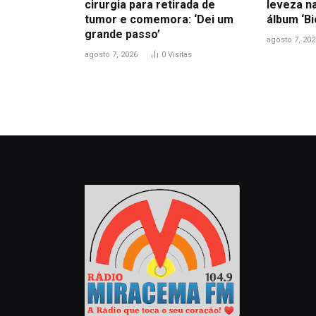
cirurgia para retirada de
leveza n
tumor e comemora: ‘Dei um
álbum ‘B
grande passo’
agosto 7, 202
agosto 7, 2026
0
Visitas