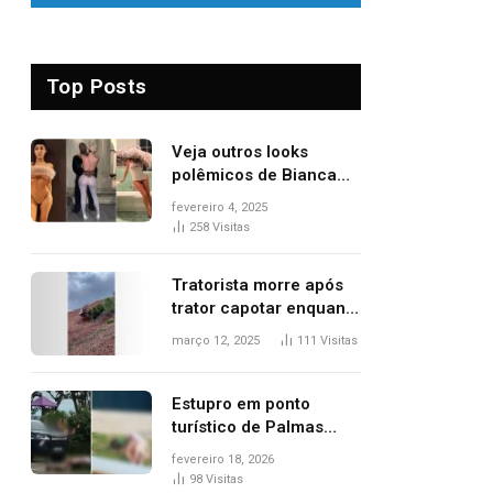
Top Posts
Veja outros looks
polêmicos de Bianca
Censori, esposa de
fevereiro 4, 2025
Kanye West que
258
Visitas
apareceu nua no
Grammy 2025
Tratorista morre após
trator capotar enquanto
removia vegetação em
março 12, 2025
111
Visitas
ribanceira de rodovia
Estupro em ponto
turístico de Palmas
ocorreu em frente à
fevereiro 18, 2026
viatura e base de
98
Visitas