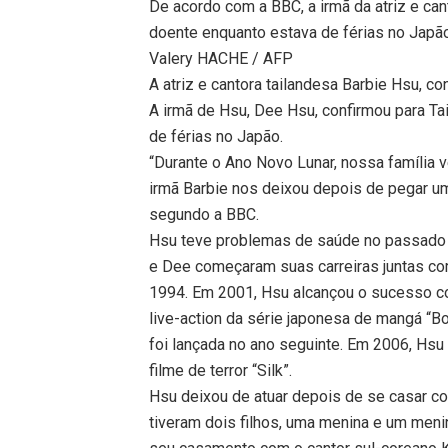
De acordo com a BBC, a irmã da atriz e can
doente enquanto estava de férias no Japã
Valery HACHE / AFP
A atriz e cantora tailandesa Barbie Hsu, c
A irmã de Hsu, Dee Hsu, confirmou para T
de férias no Japão.
“Durante o Ano Novo Lunar, nossa família v
irmã Barbie nos deixou depois de pegar u
segundo a BBC.
Hsu teve problemas de saúde no passado e 
e Dee começaram suas carreiras juntas co
1994. Em 2001, Hsu alcançou o sucesso co
live-action da série japonesa de mangá “B
foi lançada no ano seguinte. Em 2006, Hsu
filme de terror “Silk”.
Hsu deixou de atuar depois de se casar c
tiveram dois filhos, uma menina e um men