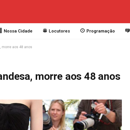
Nossa Cidade
Locutores
Programação
a, morre aos 48 anos
ilandesa, morre aos 48 anos