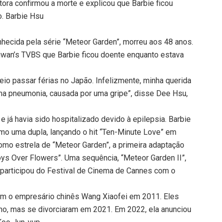
tora confirmou a morte e explicou que Barbie ficou
o. Barbie Hsu
onhecida pela série “Meteor Garden”, morreu aos 48 anos.
aiwan’s TVBS que Barbie ficou doente enquanto estava
eio passar férias no Japão. Infelizmente, minha querida
ma pneumonia, causada por uma gripe”, disse Dee Hsu,
já havia sido hospitalizado devido à epilepsia. Barbie
mo uma dupla, lançando o hit “Ten-Minute Love” em
mo estrela de “Meteor Garden”, a primeira adaptação
oys Over Flowers”. Uma sequência, “Meteor Garden II”,
 participou do Festival de Cinema de Cannes com o
om o empresário chinês Wang Xiaofei em 2011. Eles
ino, mas se divorciaram em 2021. Em 2022, ela anunciou