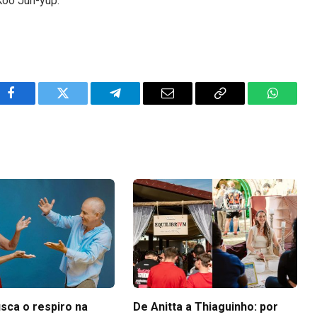
Koo Jun-yup.
Facebook
Twitter
Telegram
Email
Copy
WhatsA
Link
sca o respiro na
De Anitta a Thiaguinho: por