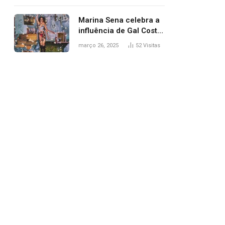
segurança; polícia
investiga
Marina Sena celebra a
influência de Gal Costa
na arte do álbum
março 26, 2025
52
Visitas
‘Coisas naturais’