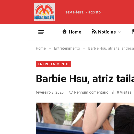
sexta-feira, 7 agosto
Home
Notícias
»
»
Home
Entretenimento
Barbie Hsu, atriz tailandes
ENTRETENIMENTO
Barbie Hsu, atriz ta
fevereiro 3, 2025
Nenhum comentário
0
Visitas