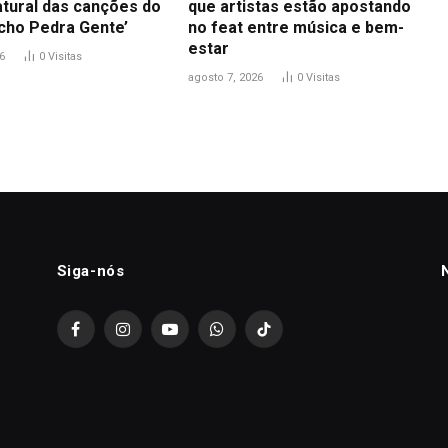
atural das canções do
que artistas estão apostando
icho Pedra Gente’
no feat entre música e bem-
estar
6
0
Visitas
agosto 7, 2026
0
Visitas
Siga-nós
Facebook
Instagram
YouTube
WhatsApp
TikTok