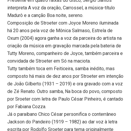
Presente em quatro faixas do disco, Sergio Santos
interpreta A voz da oração, Carrossel, a música-título
Madurô e a canção Boa noite, sereno.
Composição de Stroeter com Joyce Moreno iluminada
há 20 anos pela voz de Mônica Salmaso, Estrela de
Oxum (2004) agora ganha a voz da parceira do artista na
criação da música em gravação marcada pela bateria de
Tutty Moreno, companheiro de Joyce, também parceira e
convidada de Stroeter em Só na maciota.
Tutty também toca em Feiticeira, samba inédito, mas
composto há mais de dez anos por Stroeter em intenção
de João Gilberto (1931 – 2019) e ora gravado com a voz
de Zé Renato. Outro samba, Na boca do povo, composto
por Sroeter com letra de Paulo César Pinheiro, é cantado
por Fabiana Cozza.
Já o paraibano Chico César personifica o conterrâneo
Jackson do Pandeiro (1919 – 1982) ao dar voz à letra
escrita por Rodolfo Sroeter para tema originalmente