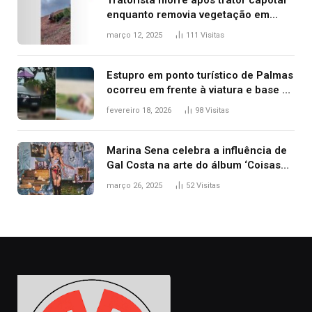
Tratorista morre após trator capotar
enquanto removia vegetação em
ribanceira de rodovia
março 12, 2025
111
Visitas
Estupro em ponto turístico de Palmas
ocorreu em frente à viatura e base de
segurança; polícia investiga
fevereiro 18, 2026
98
Visitas
Marina Sena celebra a influência de
Gal Costa na arte do álbum ‘Coisas
naturais’
março 26, 2025
52
Visitas