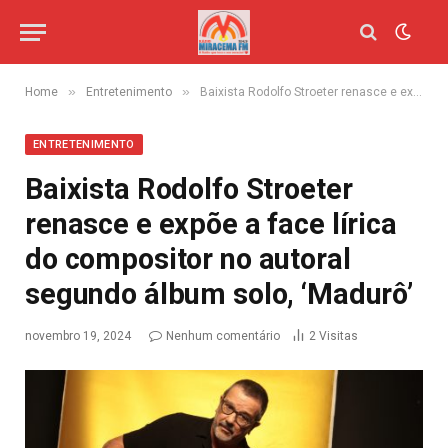
»
»
Home
Entretenimento
Baixista Rodolfo Stroeter renasce e expõe a face lírica do compositor no autoral segundo álbum solo, ‘Madurô’
ENTRETENIMENTO
Baixista Rodolfo Stroeter
renasce e expõe a face lírica
do compositor no autoral
segundo álbum solo, ‘Madurô’
novembro 19, 2024
Nenhum comentário
2
Visitas