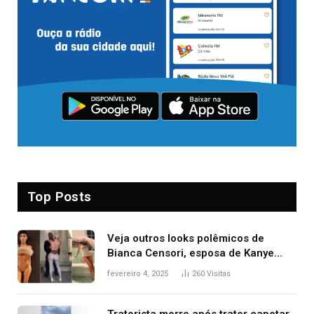
Top Posts
Veja outros looks polêmicos de
Bianca Censori, esposa de Kanye
West que apareceu nua no Grammy
fevereiro 4, 2025
260
Visitas
2025