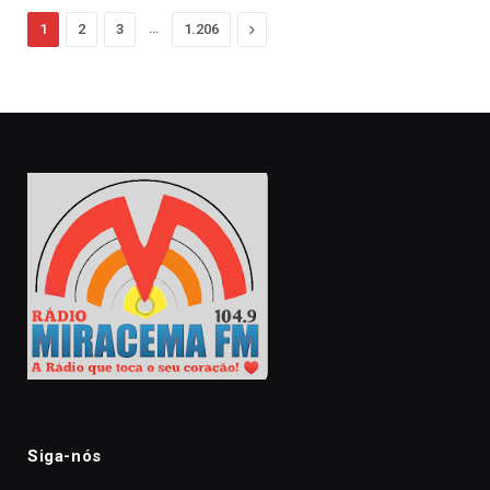
…
Next
1
2
3
1.206
Siga-nós