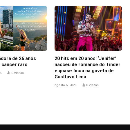
adora de 26 anos
20 hits em 20 anos: ‘Jenifer’
 câncer raro
nasceu de romance do Tinder
e quase ficou na gaveta de
6
0
Visitas
Gusttavo Lima
agosto 6, 2026
0
Visitas