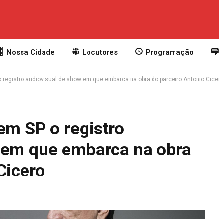
Nossa Cidade
Locutores
Programação
o registro audiovisual de show em que embarca na obra do parceiro Antonio Cice
em SP o registro
 em que embarca na obra
Cicero