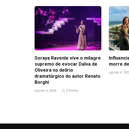
Soraya Ravenle vive o milagre
Influenci
supremo de evocar Dalva de
morre de
Oliveira no delírio
agosto 6, 202
dramatúrgico do autor Renato
Borghi
agosto 6, 2026
0
Visitas