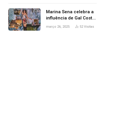
segurança; polícia
investiga
Marina Sena celebra a
influência de Gal Costa
na arte do álbum
março 26, 2025
52
Visitas
‘Coisas naturais’