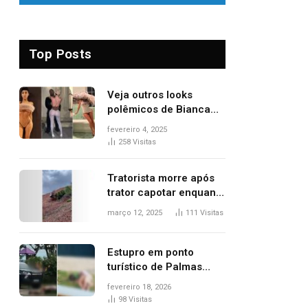
Top Posts
Veja outros looks
polêmicos de Bianca
Censori, esposa de
fevereiro 4, 2025
Kanye West que
258
Visitas
apareceu nua no
Grammy 2025
Tratorista morre após
trator capotar enquanto
removia vegetação em
março 12, 2025
111
Visitas
ribanceira de rodovia
Estupro em ponto
turístico de Palmas
ocorreu em frente à
fevereiro 18, 2026
viatura e base de
98
Visitas