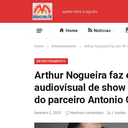
quinta-feira, 6 agosto
Home
Notícias
»
»
Home
Entretenimento
Arthur Nogueira faz em SP 
ENTRETENIMENTO
Arthur Nogueira faz 
audiovisual de show
do parceiro Antonio 
fevereiro 2, 2025
Nenhum comentário
1
Visitas