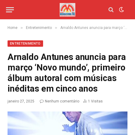
»
»
Home
Entretenimento
Arnaldo Antunes anuncia para março ‘Novo mundo’, primeiro álbum autoral com músicas inéditas em cinco anos
ENTRETENIMENTO
Arnaldo Antunes anuncia para
março ‘Novo mundo’, primeiro
álbum autoral com músicas
inéditas em cinco anos
janeiro 27, 2025
Nenhum comentário
1
Visitas