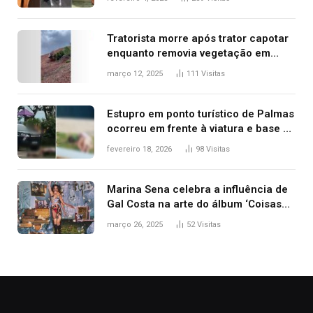
2025
Tratorista morre após trator capotar
enquanto removia vegetação em
ribanceira de rodovia
março 12, 2025
111
Visitas
Estupro em ponto turístico de Palmas
ocorreu em frente à viatura e base de
segurança; polícia investiga
fevereiro 18, 2026
98
Visitas
Marina Sena celebra a influência de
Gal Costa na arte do álbum ‘Coisas
naturais’
março 26, 2025
52
Visitas