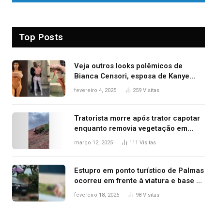
Top Posts
Veja outros looks polêmicos de
Bianca Censori, esposa de Kanye
West que apareceu nua no Grammy
fevereiro 4, 2025
259
Visitas
2025
Tratorista morre após trator capotar
enquanto removia vegetação em
ribanceira de rodovia
março 12, 2025
111
Visitas
Estupro em ponto turístico de Palmas
ocorreu em frente à viatura e base de
segurança; polícia investiga
fevereiro 18, 2026
98
Visitas